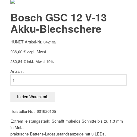
Bosch GSC 12 V-13
Akku-Blechschere
HUNDT Artikel-Nr. 342132
236,00
€
zzgl. Mwst
280,84
€
inkl. Mwst 19%
Anzahl:
Bosch
GSC
12
V-
In den Warenkorb
13
Akku-
Hersteller-Nr. : 601926105
Blechschere
Extrem leistungsstark: Schafft mühelos Schnitte bis zu 1,3 mm
Menge
in Metall,
praktische Batterie-Ladezustandsanzeige mit 3 LEDs,