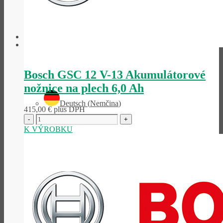
Slovenčina
Bosch GSC 12 V-13 Akumulátorové
nožnice na plech 6,0 Ah
Deutsch
(
Nemčina
)
415,00
€
plus DPH
K VÝROBKU
English
(
Angličtina
)