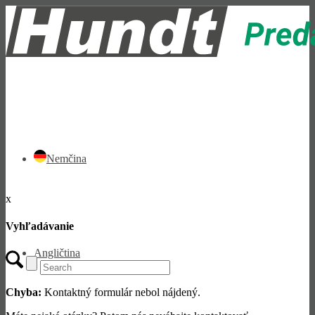
Nemčina
x
Vyhľadávanie
Angličtina
Chyba:
Kontaktný formulár nebol nájdený.