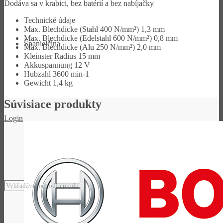
Dodáva sa v krabici, bez batérií a bez nabíjačky
Technické údaje
Max. Blechdicke (Stahl 400 N/mm²)
1,3 mm
Max. Blechdicke (Edelstahl 600 N/mm²)
0,8 mm
Španielčina
Max. Blechdicke (Alu 250 N/mm²)
2,0 mm
Kleinster Radius
15 mm
Akkuspannung
12 V
Hubzahl
3600 min-1
Gewicht
1,4 kg
Súvisiace produkty
Login