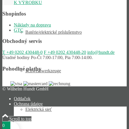
K VÝROBKU
Shopinfos
Náklady na dopravu
GTC
Batérie/elektrické príslušenstvo
Obchodný servis
T
+49 0202 430448-0
F
+49 0202 430448-20
info@hundt.de
Úradné hodiny Po-Čt 7:00-17:00, Pia 7:00-14:00.
Pohodlné platby
Schweiß­werk­zeuge
© Wilhelm Hundt GmbH
Odtlačok
Ochrana údajov
Elektrická sieť
Scroll to top
0