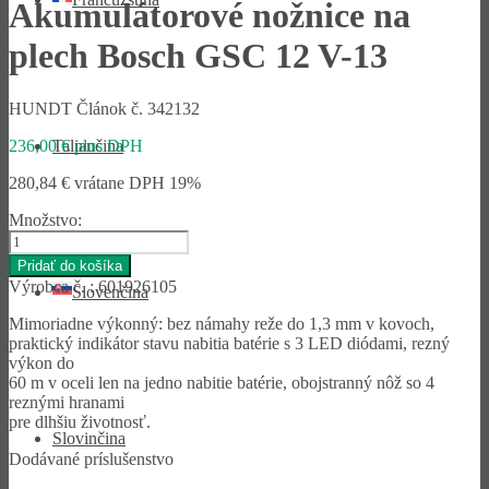
Akumulátorové nožnice na
plech Bosch GSC 12 V-13
HUNDT Článok č. 342132
Taliančina
236,00
€
plus DPH
280,84
€
vrátane DPH 19%
Množstvo:
množstvo
Akumulátorové
Pridať do košíka
nožnice
Výrobca č. : 601926105
Slovenčina
na
plech
Mimoriadne výkonný: bez námahy reže do 1,3 mm v kovoch,
Bosch
praktický indikátor stavu nabitia batérie s 3 LED diódami, rezný
GSC
výkon do
12
60 m v oceli len na jedno nabitie batérie, obojstranný nôž so 4
V-
reznými hranami
13
pre dlhšiu životnosť.
Slovinčina
Dodávané príslušenstvo