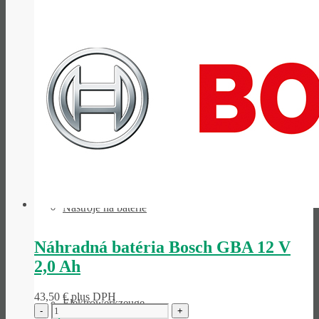
Ručné náradie
Niet­werk­zeuge
Nástroje na batérie
Náhradná batéria Bosch GBA 12 V
2,0 Ah
43,50
€
plus DPH
Elektro­werk­zeuge