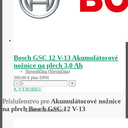
Italiano
(
Taliančina
)
Bosch GSC 12 V-13 Akumulátorové
nožnice na plech 3,0 Ah
Slovenščina
(
Slovinčina
)
369,00
€
plus DPH
K VÝROBKU
Príslušenstvo pre
Akumulátorové nožnice
na plech Bosch GSC 12 V-13
Español
(
Španielčina
)