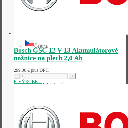
Polski
(
Polština
)
Čeština
Bosch GSC 12 V-13 Akumulátorové
nožnice na plech 2,0 Ah
299,00
€
plus DPH
K VÝROBKU
Nederlands
(
Holandčina
)
Français
(
Francúzština
)