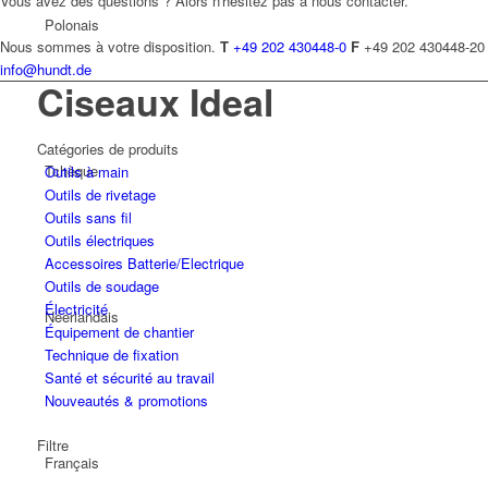
Vous avez des questions ? Alors n'hésitez pas à nous contacter.
Polonais
Nous sommes à votre disposition.
T
+49 202 430448-0
F
+49 202 430448-20
info@hundt.de
Ciseaux Ideal
Catégories de produits
Tchèque
Outils à main
Outils de rivetage
Outils sans fil
Outils électriques
Accessoires Batterie/Electrique
Outils de soudage
Électricité
Néerlandais
Équipement de chantier
Technique de fixation
Santé et sécurité au travail
Nouveautés & promotions
Filtre
Français