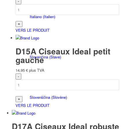
Italiano
(
Italien
)
VERS LE PRODUIT
D15A Ciseaux Ideal petit
gauche
Slovenčina
(
Slave
)
14,95
€
plus TVA
Slovenščina
(
Slovène
)
VERS LE PRODUIT
D17A Ciseaux Ideal robuste