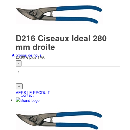
Befesti­gungs­technik
D216 Ciseaux Ideal 280
mm droite
À propos de nous
25,90
€
plus TVA
VERS LE PRODUIT
Contact