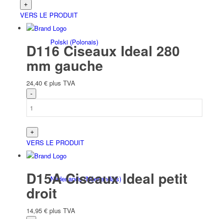
VERS LE PRODUIT
Polski
(
Polonais
)
D116 Ciseaux Ideal 280
mm gauche
24,40
€
plus TVA
Čeština
(
Tchèque
)
VERS LE PRODUIT
D15A Ciseaux Ideal petit
Nederlands
(
Néerlandais
)
droit
14,95
€
plus TVA