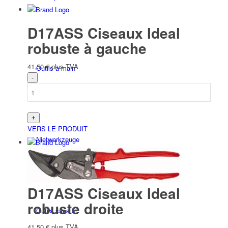
D17ASS Ciseaux Ideal
robuste à gauche
41,50
€
plus TVA
Outils à main
VERS LE PRODUIT
Niet­werk­zeuge
D17ASS Ciseaux Ideal
robuste droite
Outils sans fil
41,50
€
plus TVA