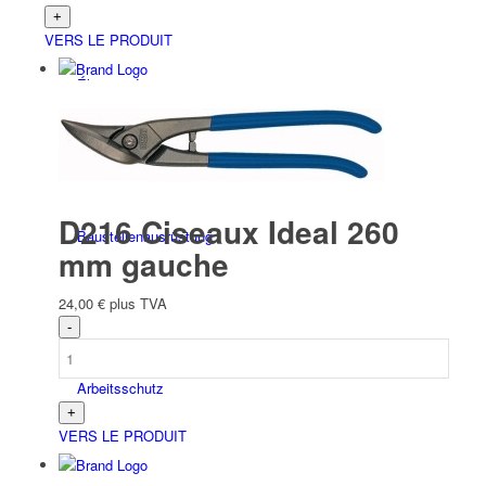
VERS LE PRODUIT
Électricité
D216 Ciseaux Ideal 260
Bau­stellen­aus­rüstung
mm gauche
24,00
€
plus TVA
Arbeits­schutz
VERS LE PRODUIT