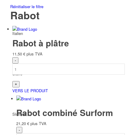
Réinitialiser le filtre
Rabot
Italien
Rabot à plâtre
11,50
€
plus TVA
Slave
VERS LE PRODUIT
Rabot combiné Surform
Slovène
21,20
€
plus TVA