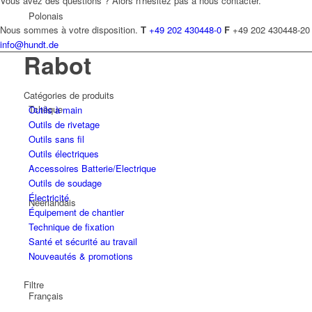
Vous avez des questions ? Alors n'hésitez pas à nous contacter.
Polonais
Nous sommes à votre disposition.
T
+49 202 430448-0
F
+49 202 430448-20
info@hundt.de
Rabot
Catégories de produits
Tchèque
Outils à main
Outils de rivetage
Outils sans fil
Outils électriques
Accessoires Batterie/Electrique
Outils de soudage
Électricité
Néerlandais
Équipement de chantier
Technique de fixation
Santé et sécurité au travail
Nouveautés & promotions
Filtre
Français