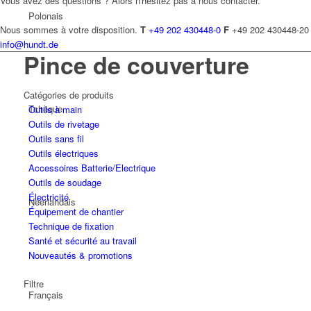
Vous avez des questions ? Alors n'hésitez pas à nous contacter.
Polonais
Nous sommes à votre disposition.
T
+49 202 430448-0
F
+49 202 430448-20
info@hundt.de
Pince de couverture
Catégories de produits
Tchèque
Outils à main
Outils de rivetage
Outils sans fil
Outils électriques
Accessoires Batterie/Electrique
Outils de soudage
Électricité
Néerlandais
Équipement de chantier
Technique de fixation
Santé et sécurité au travail
Nouveautés & promotions
Filtre
Français