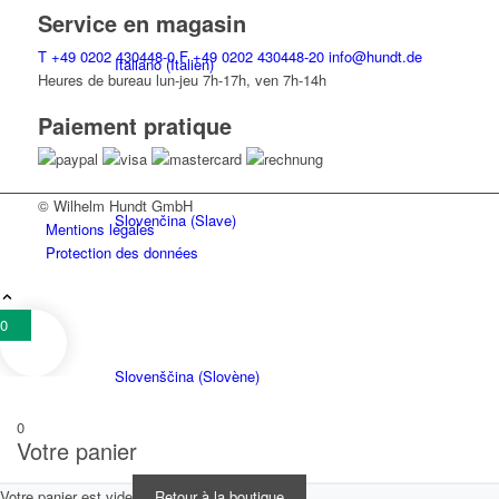
Service en magasin
T
+49 0202 430448-0
F
+49 0202 430448-20
info@hundt.de
Italiano
(
Italien
)
Heures de bureau lun-jeu 7h-17h, ven 7h-14h
Paiement pratique
© Wilhelm Hundt GmbH
Slovenčina
(
Slave
)
Mentions légales
Protection des données
0
Slovenščina
(
Slovène
)
0
Votre panier
Votre panier est vide
Retour à la boutique