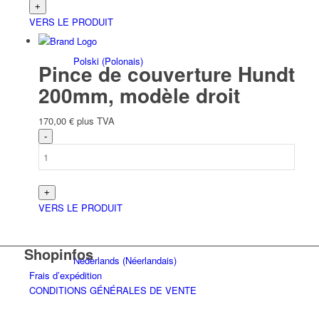
VERS LE PRODUIT
Polski
(
Polonais
)
Pince de couverture Hundt
200mm, modèle droit
170,00
€
plus TVA
Čeština
(
Tchèque
)
VERS LE PRODUIT
Shopinfos
Nederlands
(
Néerlandais
)
Frais d’expédition
CONDITIONS GÉNÉRALES DE VENTE