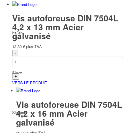
Vis autoforeuse DIN 7504L
4,2 x 13 mm Acier
galvanisé
Italien
13,80
€
plus TVA
Slave
VERS LE PRODUIT
Vis autoforeuse DIN 7504L
4,2 x 16 mm Acier
Slovène
galvanisé
15,20
€
plus TVA