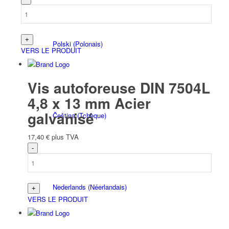
Polski
(
Polonais
)
VERS LE PRODUIT
Vis autoforeuse DIN 7504L
4,8 x 13 mm Acier
galvanisé
Čeština
(
Tchèque
)
17,40
€
plus TVA
Nederlands
(
Néerlandais
)
VERS LE PRODUIT