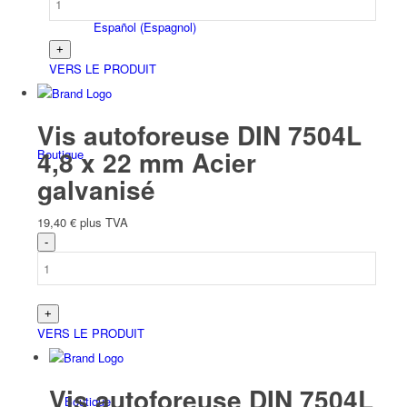
Español
(
Espagnol
)
VERS LE PRODUIT
Vis autoforeuse DIN 7504L
4,8 x 22 mm Acier
Boutique
galvanisé
19,40
€
plus TVA
Produits
VERS LE PRODUIT
Vis autoforeuse DIN 7504L
Boutique