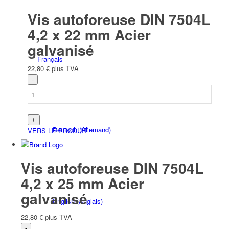
Vis autoforeuse DIN 7504L
4,2 x 22 mm Acier
galvanisé
Français
22,80
€
plus TVA
Deutsch
(
Allemand
)
VERS LE PRODUIT
Vis autoforeuse DIN 7504L
4,2 x 25 mm Acier
galvanisé
English
(
Anglais
)
22,80
€
plus TVA