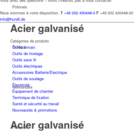
Vous avez des questions ? Alors n'hésitez pas à nous contacter.
Polonais
Nous sommes à votre disposition.
T
+49 202 430448-0
F
+49 202 430448-20
info@hundt.de
Acier galvanisé
Catégories de produits
Tchèque
Outils à main
Outils de rivetage
Outils sans fil
Outils électriques
Accessoires Batterie/Electrique
Outils de soudage
Électricité
Néerlandais
Équipement de chantier
Technique de fixation
Santé et sécurité au travail
Nouveautés & promotions
Acier galvanisé
Français