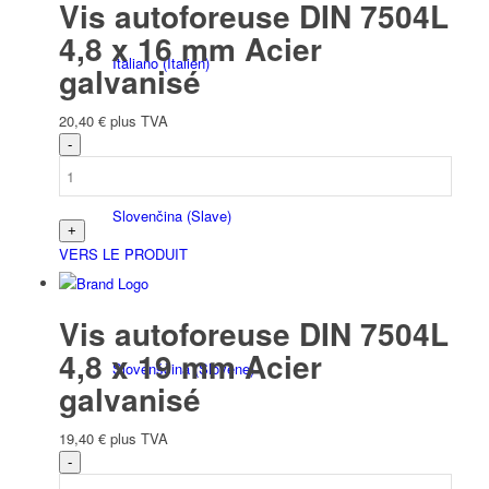
Vis autoforeuse DIN 7504L
4,8 x 16 mm Acier
Italiano
(
Italien
)
galvanisé
20,40
€
plus TVA
Slovenčina
(
Slave
)
VERS LE PRODUIT
Vis autoforeuse DIN 7504L
4,8 x 19 mm Acier
Slovenščina
(
Slovène
)
galvanisé
19,40
€
plus TVA