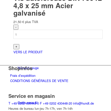
4,8 x 25 mm Acier
galvanisé
21,50
€
plus TVA
Outils à main
VERS LE PRODUIT
Shopinfos
Niet­werk­zeuge
Frais d’expédition
CONDITIONS GÉNÉRALES DE VENTE
Service en magasin
Outils sans fil
T
+49 0202 430448-0
F
+49 0202 430448-20
info@hundt.de
Heures de bureau lun-jeu 7h-17h, ven 7h-14h