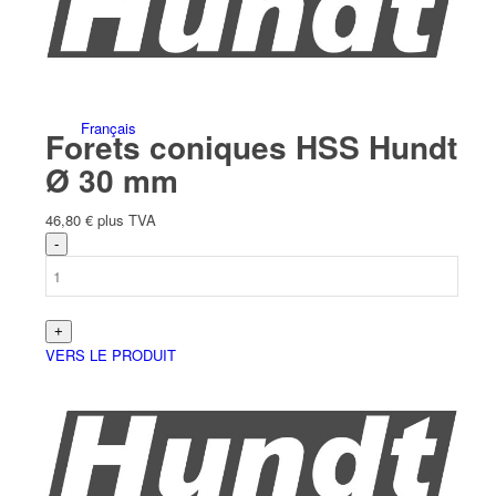
Français
Forets coniques HSS Hundt
Ø 30 mm
46,80
€
plus TVA
Deutsch
(
Allemand
)
VERS LE PRODUIT
English
(
Anglais
)