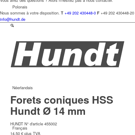
Vous avez des questions ? Alors n'hésitez pas à nous contacter.
Polonais
Nous sommes à votre disposition.
T
+49 202 430448-0
F
+49 202 430448-20
info@hundt.de
Tchèque
Néerlandais
Forets coniques HSS
Hundt Ø 14 mm
HUNDT N° d'article 455002
Français
14,50
€
plus TVA