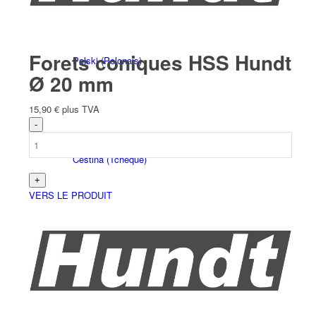
Forets coniques HSS Hundt
Polski
(
Polonais
)
Ø 20 mm
15,90
€
plus TVA
Čeština
(
Tchèque
)
VERS LE PRODUIT
Nederlands
(
Néerlandais
)