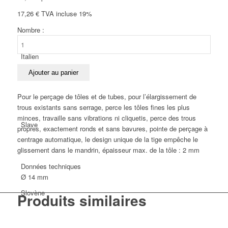
17,26
€
TVA incluse 19%
Nombre :
quantité
de
Italien
Forets
coniques
Ajouter au panier
HSS
Hundt
Pour le perçage de tôles et de tubes, pour l’élargissement de
Ø
trous existants sans serrage, perce les tôles fines les plus
14
minces, travaille sans vibrations ni cliquetis, perce des trous
Slave
mm
propres, exactement ronds et sans bavures, pointe de perçage à
centrage automatique, le design unique de la tige empêche le
glissement dans le mandrin, épaisseur max. de la tôle : 2 mm
Données techniques
Ø 14 mm
Slovène
Produits similaires