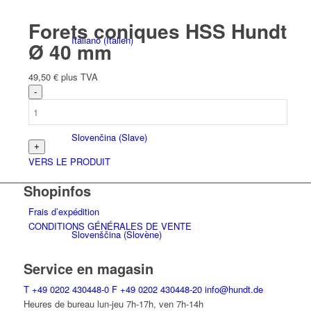
Forets coniques HSS Hundt
Italiano
(
Italien
)
Ø 40 mm
49,50
€
plus TVA
Slovenčina
(
Slave
)
VERS LE PRODUIT
Shopinfos
Frais d’expédition
CONDITIONS GÉNÉRALES DE VENTE
Slovenščina
(
Slovène
)
Service en magasin
T
+49 0202 430448-0
F
+49 0202 430448-20
info@hundt.de
Heures de bureau lun-jeu 7h-17h, ven 7h-14h