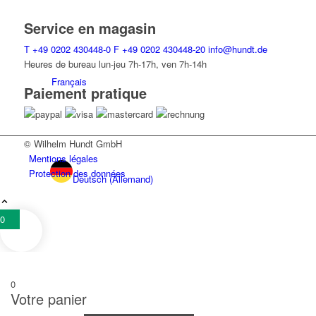
Service en magasin
T
+49 0202 430448-0
F
+49 0202 430448-20
info@hundt.de
Heures de bureau lun-jeu 7h-17h, ven 7h-14h
Français
Paiement pratique
© Wilhelm Hundt GmbH
Mentions légales
Protection des données
Deutsch
(
Allemand
)
0
English
(
Anglais
)
0
Votre panier