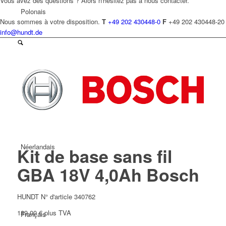
Vous avez des questions ? Alors n'hésitez pas à nous contacter.
Polonais
Nous sommes à votre disposition.
T
+49 202 430448-0
F
+49 202 430448-20
info@hundt.de
Tchèque
Néerlandais
Kit de base sans fil
GBA 18V 4,0Ah Bosch
HUNDT N° d'article 340762
189,00
€
plus TVA
Français