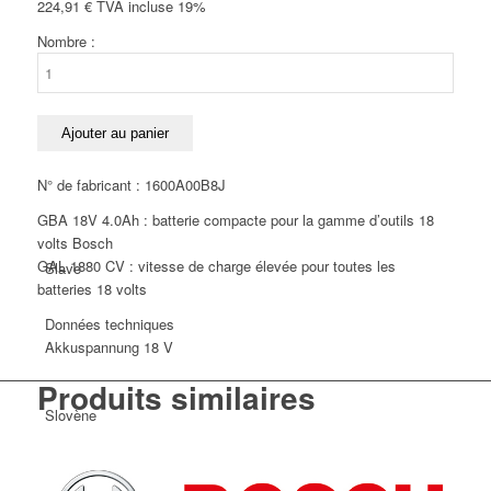
224,91
€
TVA incluse 19%
Nombre :
quantité
de
Kit
Italien
de
Ajouter au panier
base
sans
N° de fabricant : 1600A00B8J
fil
GBA 18V 4.0Ah : batterie compacte pour la gamme d’outils 18
GBA
volts Bosch
18V
GAL 1880 CV : vitesse de charge élevée pour toutes les
Slave
4,0Ah
batteries 18 volts
Bosch
Données techniques
Akkuspannung
18 V
Produits similaires
Slovène