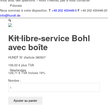
Vous avez des questions ? Alors n'hésitez pas à nous contacter.
Polonais
Nous sommes à votre disposition.
T
+49 202 430448-0
F
+49 202 430448-20
info@hundt.de
Kit libre-service Bohl
Tchèque
avec boîte
HUNDT N° d'article 380507
109,00
€
plus TVA
Néerlandais
129,71
€
TVA incluse 19%
Nombre :
quantité
de
Kit
libre-
Ajouter au panier
Français
service