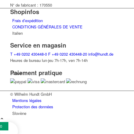
Bohl
N° de fabricant : 170550
avec
Shopinfos
boîte
Frais d’expédition
CONDITIONS GÉNÉRALES DE VENTE
Italien
Service en magasin
T
+49 0202 430448-0
F
+49 0202 430448-20
info@hundt.de
Heures de bureau lun-jeu 7h-17h, ven 7h-14h
Paiement pratique
Slave
© Wilhelm Hundt GmbH
Mentions légales
Protection des données
Slovène
0