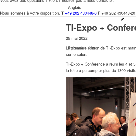
Vous avez des questions ? Alors n'hésitez pas à nous contacter.
Anglais
Nous sommes à votre disposition.
T
+49 202 430448-0
F
+49 202 430448-20
TI-Expo + Confe
25 mai 2022
La première édition de TI-Expo est mai
Polonais
sur le salon.
TI-Expo + Conference a réuni les 4 et 5 m
la foire a pu compter plus de 1300 visit
Tchèque
Néerlandais