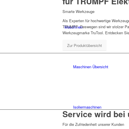
für TRUMPF Elekt
Smarte Werkzeuge
Als Experten für hochwertige Werkzeuge
TRUMPF. Deswegen sind wir stolzer P
Maschinen
Werkzeugmarke TruTool. Entdecken Sie i
Zur Produktübersicht
Maschinen Übersicht
Isoliermaschinen
Service wird bei
Für die Zufriedenheit unserer Kunden