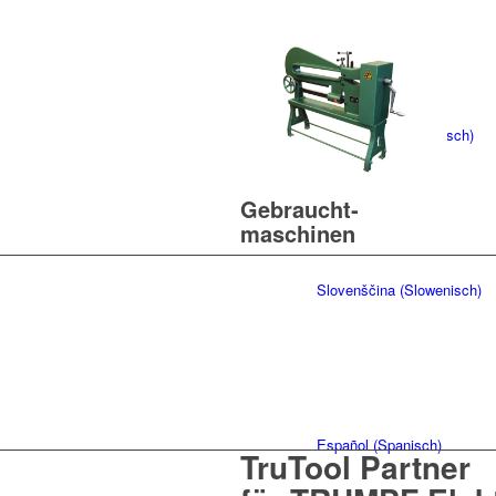
Slovenčina
(
Slowakisch
)
Gebraucht­
maschinen
Slovenščina
(
Slowenisch
)
Español
(
Spanisch
)
TruTool Partner