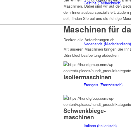
Čeština
(
Tschechisch
)
Maschinen. Dabei sind wir auf den Bed
dem Innenausbau spezialisiert. Zudem p
soll, finden Sie bei uns die richtige M
Maschinen für d
Decken alle Anforderungen ab
Nederlands
(
Niederländisch
)
Mit unseren Maschinen bringen Sie Ihr B
Dünnblechbearbeitung abdecken.
Isolier­maschinen
Français
(
Französisch
)
Schwenk­biege­
maschinen
Italiano
(
Italienisch
)