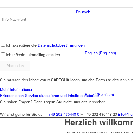
Deutsch
Ich akzeptiere die
Datenschutzbestimmungen
.
English
(
Englisch
)
Ich möchte Infomailing erhalten.
Sie müssen den Inhalt von
reCAPTCHA
laden, um das Formular abzuschicken
Mehr Informationen
Polski
(
Polnisch
)
Erforderlichen Service akzeptieren und Inhalte entsperren
Sie haben Fragen? Dann zögern Sie nicht, uns anzusprechen.
Wir sind gerne für Sie da.
T
+49 202 430448-0
F
+49 202 430448-20
info@hu
Herzlich willko
Die Wilhelm Hundt GmbH ist ein Famil