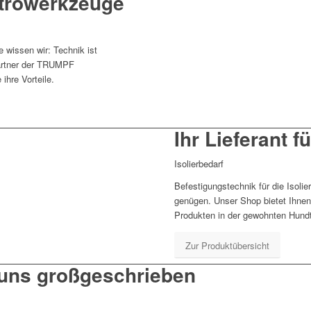
ro­werk­zeuge
 wissen wir: Technik ist
artner der TRUMPF
hre Vorteile.
Ihr Lieferant f
Isolierbedarf
Befestigungstechnik für die Isol
genügen. Unser Shop bietet Ihne
Produkten in der gewohnten Hundt
Zur Produktübersicht
 uns großgeschrieben