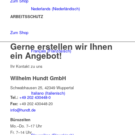
Zum Shop
Nederlands
(
Niederländisch
)
ARBEITSSCHUTZ
Zum Shop
Gerne erstellen wir Ihnen
Français
(
Französisch
)
ein Angebot!
Ihr Kontakt zu uns
Wilhelm Hundt GmbH
Schwabhausen 25, 42349 Wuppertal
Italiano
(
Italienisch
)
Tel.:
+49 202 430448-0
Fax:
+49 202 430448-20
info@hundt.de
Bürozeiten
Mo.–Do. 7–17 Uhr
Fr. 7–14 Uhr