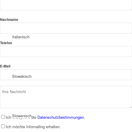
Nachname
Italienisch
Telefon
E-Mail
Slowakisch
Slowenisch
Ich akzeptiere die
Datenschutzbestimmungen
.
Ich möchte Infomailing erhalten.