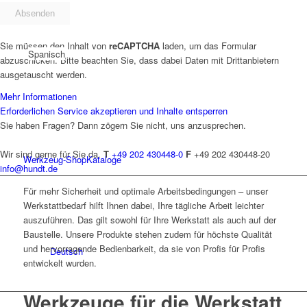
Sie müssen den Inhalt von
reCAPTCHA
laden, um das Formular
Spanisch
abzuschicken. Bitte beachten Sie, dass dabei Daten mit Drittanbietern
ausgetauscht werden.
Mehr Informationen
Erforderlichen Service akzeptieren und Inhalte entsperren
Sie haben Fragen? Dann zögern Sie nicht, uns anzusprechen.
Wir sind gerne für Sie da.
T
+49 202 430448-0
F
+49 202 430448-20
Werkzeug-Shop
Kataloge
info@hundt.de
Für mehr Sicherheit und optimale Arbeitsbedingungen – unser
Werkstattbedarf hilft Ihnen dabei, Ihre tägliche Arbeit leichter
auszuführen. Das gilt sowohl für Ihre Werkstatt als auch auf der
Baustelle. Unsere Produkte stehen zudem für höchste Qualität
und hervorragende Bedienbarkeit, da sie von Profis für Profis
Deutsch
entwickelt wurden.
Werkzeuge für die
Werkstatt