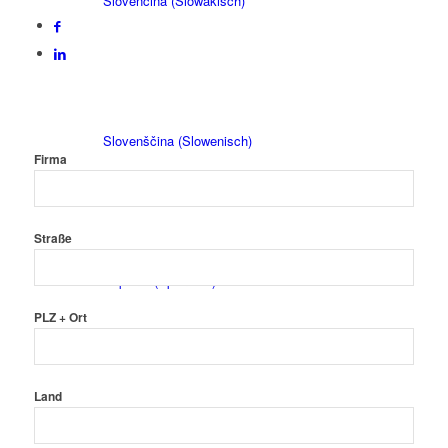
Slovenčina
(
Slowakisch
)
Slovenščina
(
Slowenisch
)
Firma
Straße
Español
(
Spanisch
)
PLZ + Ort
Land
Maschinen