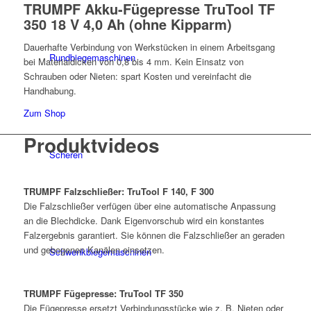
TRUMPF Akku-Fügepresse TruTool TF
350 18 V 4,0 Ah (ohne Kipparm)
Dauerhafte Verbindung von Werkstücken in einem Arbeitsgang
Rundbiegemaschinen
bei Materialdicken von 0,8 bis 4 mm. Kein Einsatz von
Schrauben oder Nieten: spart Kosten und vereinfacht die
Handhabung.
Zum Shop
Produktvideos
Scheren
TRUMPF Falzschließer: TruTool F 140, F 300
Die Falzschließer verfügen über eine automatische Anpassung
an die Blechdicke. Dank Eigenvorschub wird ein konstantes
Falzergebnis garantiert. Sie können die Falzschließer an geraden
und gebogenen Kanälen einsetzen.
Schwenkbiegemaschinen
TRUMPF Fügepresse: TruTool TF 350
Die Fügepresse ersetzt Verbindungsstücke wie z. B. Nieten oder