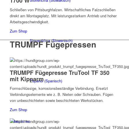
1700 W
Slovenčina
(
Slowakisch
)
Schließen von Pittsburghfalzen. Wirtschaftliches Falzschließen
direkt am Montageplatz. Mit leistungsstarkem Antrieb und hoher
Arbeitsgeschwindigkeit.
Zum Shop
Slovenščina
(
Slowenisch
)
TRUMPF Fügepressen
TRUMPF Fügepresse TruTool TF 350
mit Kipparm
Español
(
Spanisch
)
Formschlüssige, korrosionsbeständige Verbindung. Ersetzt
Verbindungselemente wie z. B. Nieten oder Schrauben. Fügen
von unbeschichteten sowie beschichteten Werkstücken.
Zum Shop
Maschinen