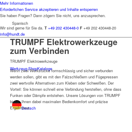
Mehr Informationen
Erforderlichen Service akzeptieren und Inhalte entsperren
Sie haben Fragen? Dann zögern Sie nicht, uns anzusprechen.
Spanisch
Wir sind gerne für Sie da.
T
+49 202 430448-0
F
+49 202 430448-20
info@hundt.de
TRUMPF Elektrowerkzeuge
zum Verbinden
TRUMPF Elektrowerkzeuge
Werkzeug-Shop
Kataloge
Wenn zwei Werkstücke formschlüssig und sicher verbunden
werden sollen, gibt es mit den Falzschließern und Fügepressen
zwei wertvolle Alternativen zum Kleben oder Schweißen. Der
Vorteil: Sie können schnell eine Verbindung herstellen, ohne dass
Funken oder Dämpfe entstehen. Unsere Lösungen von TRUMPF
bieten Ihnen dabei maximalen Bedienkomfort und präzise
Ergebnisse.
Deutsch