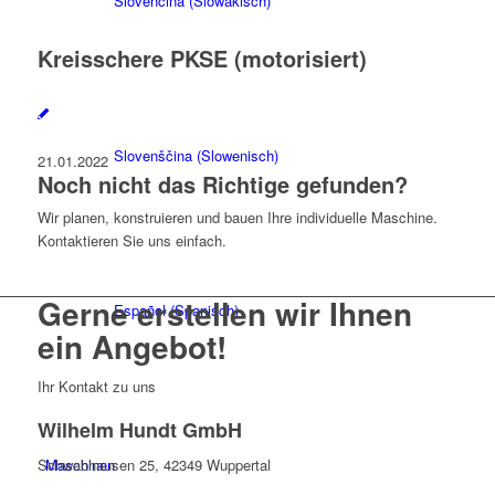
Slovenčina
(
Slowakisch
)
Kreisschere PKSE (motorisiert)
Slovenščina
(
Slowenisch
)
21.01.2022
Noch nicht das Richtige gefunden?
Wir planen, konstruieren und bauen Ihre individuelle Maschine.
Kontaktieren Sie uns einfach.
Gerne erstellen wir Ihnen
Español
(
Spanisch
)
ein Angebot!
Ihr Kontakt zu uns
Wilhelm Hundt GmbH
Maschinen
Schwabhausen 25, 42349 Wuppertal