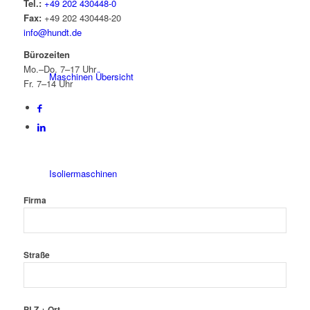
Tel.:
+49 202 430448-0
Fax:
+49 202 430448-20
info@hundt.de
Bürozeiten
Mo.–Do. 7–17 Uhr
Maschinen Übersicht
Fr. 7–14 Uhr
Isoliermaschinen
Firma
Straße
Sicken-/Bördelmaschinen
PLZ + Ort