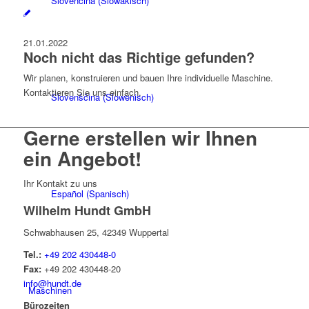
Slovenčina
(
Slowakisch
)
21.01.2022
Noch nicht das Richtige gefunden?
Wir planen, konstruieren und bauen Ihre individuelle Maschine.
Kontaktieren Sie uns einfach.
Slovenščina
(
Slowenisch
)
Gerne erstellen wir Ihnen
ein Angebot!
Ihr Kontakt zu uns
Español
(
Spanisch
)
Wilhelm Hundt GmbH
Schwabhausen 25, 42349 Wuppertal
Tel.:
+49 202 430448-0
Fax:
+49 202 430448-20
info@hundt.de
Maschinen
Bürozeiten