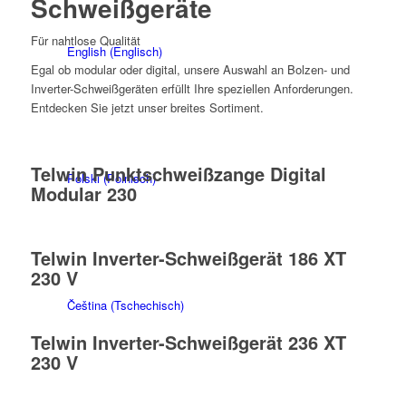
Schweißgeräte
Für nahtlose Qualität
English
(
Englisch
)
Egal ob modular oder digital, unsere Auswahl an Bolzen- und
Inverter-Schweißgeräten erfüllt Ihre speziellen Anforderungen.
Entdecken Sie jetzt unser breites Sortiment.
Telwin Punktschweißzange Digital
Polski
(
Polnisch
)
Modular 230
Telwin Inverter-Schweißgerät 186 XT
230 V
Čeština
(
Tschechisch
)
Telwin Inverter-Schweißgerät 236 XT
230 V