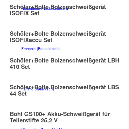
Schöler+Bolte Bolzenschweißgerät
Nederlands
(
Niederländisch
)
ISOFIX Set
Schöler+Bolte Bolzenschweißgerät
ISOFIXaccu Set
Français
(
Französisch
)
Schöler+Bolte Bolzenschweißgerät LBH
410 Set
Schöler+Bolte Bolzenschweißgerät LBS
Italiano
(
Italienisch
)
44 Set
Bohl GS100+ Akku-Schweißgerät für
Tellerstifte 25,2 V