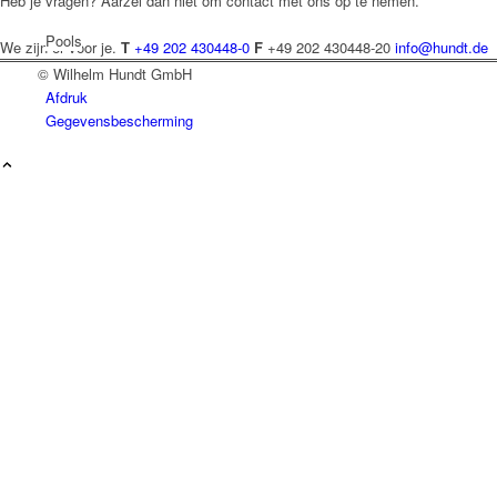
Heb je vragen? Aarzel dan niet om contact met ons op te nemen.
Pools
We zijn er voor je.
T
+49 202 430448-0
F
+49 202 430448-20
info@hundt.de
© Wilhelm Hundt GmbH
Afdruk
Gegevensbescherming
Tsjechisch
Nederlands
Frans