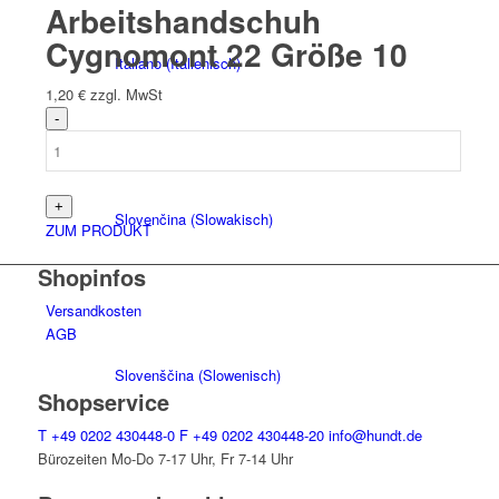
Arbeitshandschuh
Cygnomont 22 Größe 10
Italiano
(
Italienisch
)
1,20
€
zzgl. MwSt
Slovenčina
(
Slowakisch
)
ZUM PRODUKT
Shopinfos
Versandkosten
AGB
Slovenščina
(
Slowenisch
)
Shopservice
T
+49 0202 430448-0
F
+49 0202 430448-20
info@hundt.de
Bürozeiten Mo-Do 7-17 Uhr, Fr 7-14 Uhr