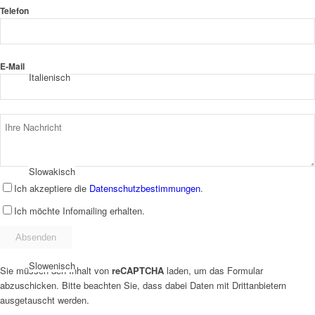
Telefon
E-Mail
Italienisch
Slowakisch
Ich akzeptiere die
Datenschutzbestimmungen
.
Ich möchte Infomailing erhalten.
Slowenisch
Sie müssen den Inhalt von
reCAPTCHA
laden, um das Formular
abzuschicken. Bitte beachten Sie, dass dabei Daten mit Drittanbietern
ausgetauscht werden.