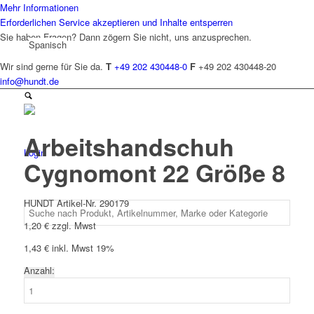
Mehr Informationen
Erforderlichen Service akzeptieren und Inhalte entsperren
Sie haben Fragen? Dann zögern Sie nicht, uns anzusprechen.
Spanisch
Wir sind gerne für Sie da.
T
+49 202 430448-0
F
+49 202 430448-20
info@hundt.de
Arbeitshandschuh
Login
Cygnomont 22 Größe 8
HUNDT Artikel-Nr. 290179
1,20
€
zzgl. Mwst
1,43
€
inkl. Mwst 19%
Anzahl:
Arbeitshandschuh
Cygnomont
22