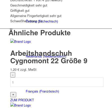
Geschmeidigkeit
sehr gut
Griffigkeit
gut
Allgemeine Fingerfertigkeit
sehr gut
Schweißhemmung
gut
Čeština
(
Tschechisch
)
Ähnliche Produkte
Arbeitshandschuh
Nederlands
(
Niederländisch
)
Cygnomont 22 Größe 9
1,20
€
zzgl. MwSt
Français
(
Französisch
)
ZUM PRODUKT