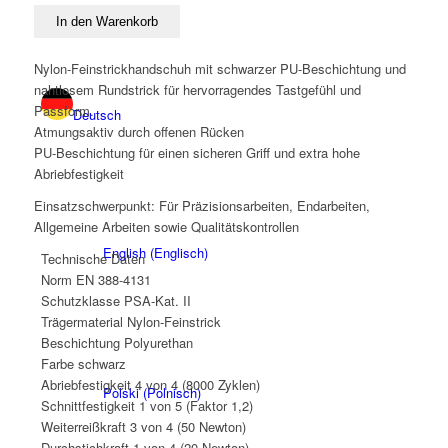
Größe
In den Warenkorb
8
Menge
Nylon-Feinstrickhandschuh mit schwarzer PU-Beschichtung und
nahtlosem Rundstrick für hervorragendes Tastgefühl und
Passform.
Deutsch
Atmungsaktiv durch offenen Rücken
PU-Beschichtung für einen sicheren Griff und extra hohe
Abriebfestigkeit
Einsatzschwerpunkt: Für Präzisionsarbeiten, Endarbeiten,
Allgemeine Arbeiten sowie Qualitätskontrollen
English
(
Englisch
)
Technische Daten
Norm
EN 388-4131
Schutzklasse
PSA-Kat. II
Trägermaterial
Nylon-Feinstrick
Beschichtung
Polyurethan
Farbe
schwarz
Abriebfestigkeit
4 von 4 (8000 Zyklen)
Polski
(
Polnisch
)
Schnittfestigkeit
1 von 5 (Faktor 1,2)
Weiterreißkraft
3 von 4 (50 Newton)
Durchstichkraft
1 von 4 (20 Newton)