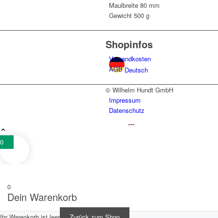
Maulbreite
80 mm
Gewicht
500 g
Shopinfos
Versandkosten
AGB
Deutsch
© Wilhelm Hundt GmbH
Impressum
Datenschutz
English
(
Englisch
)
0
0
Dein Warenkorb
Polski
(
Polnisch
)
Ihr Warenkorb ist leer
Zurück zum Shop