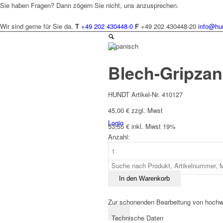
Sie haben Fragen? Dann zögern Sie nicht, uns anzusprechen.
Wir sind gerne für Sie da.
T
+49 202 430448-0
F
+49 202 430448-20
info@hu
Spanisch
Blech-Gripzan
HUNDT Artikel-Nr. 410127
45,00
€
zzgl. Mwst
Login
53,55
€
inkl. Mwst 19%
Anzahl:
Blech-
Gripzange
tauchisoliert
Menge
In den Warenkorb
Zur schonenden Bearbeitung von hochw
Technische Daten