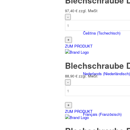
Blechschraube 
97,40
€
zzgl. MwSt
Čeština
(
Tschechisch
)
ZUM PRODUKT
Blechschraube D
Nederlands
(
Niederländisch
)
88,90
€
zzgl. MwSt
ZUM PRODUKT
Français
(
Französisch
)