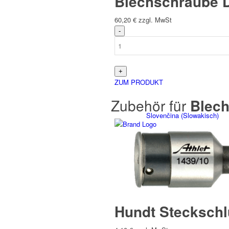
Blechschraube D
60,20
€
zzgl. MwSt
Italiano
(
Italienisch
)
ZUM PRODUKT
Zubehör für
Blech
Slovenčina
(
Slowakisch
)
Slovenščina
(
Slowenisch
)
Hundt Steckschl