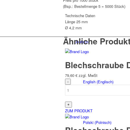
Preis pro 1000 Stück
V2A
(Bsp.: Bestellmenge 5 = 5000 Stück)
Menge
Technische Daten
Länge
25 mm
Ø 4,2 mm
Ähnliche Produk
Deutsch
Blechschraube 
79,60
€
zzgl. MwSt
English
(
Englisch
)
ZUM PRODUKT
Polski
(
Polnisch
)