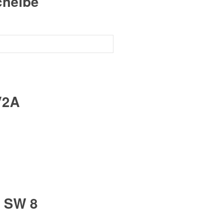
cheibe
V2A
g SW 8