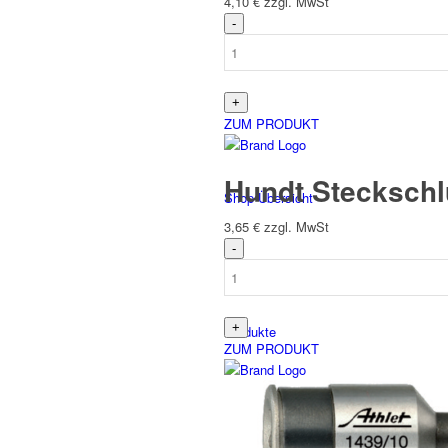
4,10
€
zzgl. MwSt
Español
(
Spanisch
)
ZUM PRODUKT
Hundt Steckschl
Shop-Übersicht
3,65
€
zzgl. MwSt
Produkte
ZUM PRODUKT