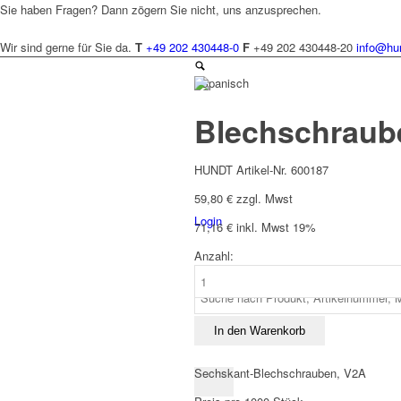
Sie haben Fragen? Dann zögern Sie nicht, uns anzusprechen.
Wir sind gerne für Sie da.
T
+49 202 430448-0
F
+49 202 430448-20
info@hu
Spanisch
Blechschraube
HUNDT Artikel-Nr. 600187
59,80
€
zzgl. Mwst
Login
71,16
€
inkl. Mwst 19%
Anzahl:
Blechschraube
DIN
7976
4,2
In den Warenkorb
x
25
Sechskant-Blechschrauben, V2A
mm