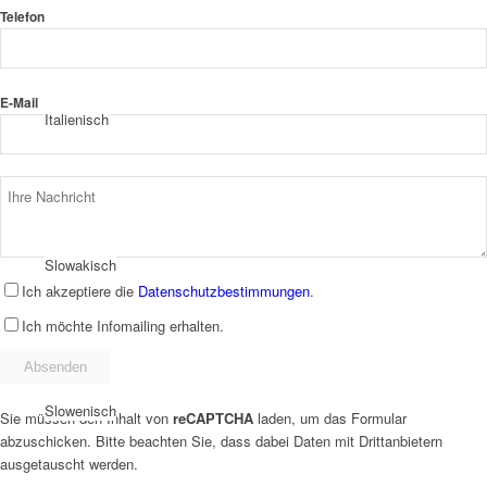
Telefon
E-Mail
Italienisch
Slowakisch
Ich akzeptiere die
Datenschutzbestimmungen
.
Ich möchte Infomailing erhalten.
Slowenisch
Sie müssen den Inhalt von
reCAPTCHA
laden, um das Formular
abzuschicken. Bitte beachten Sie, dass dabei Daten mit Drittanbietern
ausgetauscht werden.