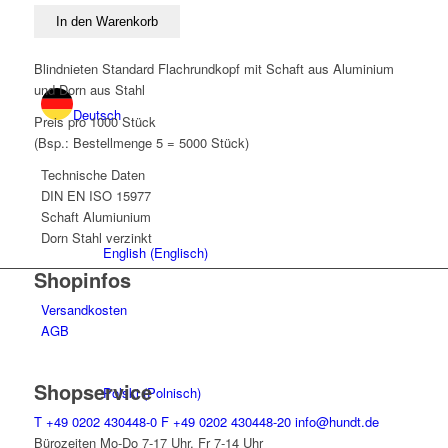
Ø
In den Warenkorb
3,0
x
Blindnieten Standard Flachrundkopf mit Schaft aus Aluminium
4
und Dorn aus Stahl
Menge
Deutsch
Preis pro 1000 Stück
(Bsp.: Bestellmenge 5 = 5000 Stück)
Technische Daten
DIN
EN ISO 15977
Schaft
Alumiunium
Dorn
Stahl verzinkt
English
(
Englisch
)
Shopinfos
Versandkosten
AGB
Shopservice
Polski
(
Polnisch
)
T
+49 0202 430448-0
F
+49 0202 430448-20
info@hundt.de
Bürozeiten Mo-Do 7-17 Uhr, Fr 7-14 Uhr