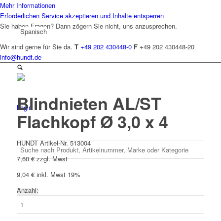
Mehr Informationen
Erforderlichen Service akzeptieren und Inhalte entsperren
Sie haben Fragen? Dann zögern Sie nicht, uns anzusprechen.
Spanisch
Wir sind gerne für Sie da.
T
+49 202 430448-0
F
+49 202 430448-20
info@hundt.de
Blindnieten AL/ST
Login
Flachkopf Ø 3,0 x 4
HUNDT Artikel-Nr. 513004
7,60
€
zzgl. Mwst
9,04
€
inkl. Mwst 19%
Anzahl:
Blindnieten
AL/ST
Flachkopf