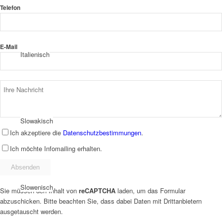
Telefon
E-Mail
Italienisch
Slowakisch
Ich akzeptiere die
Datenschutzbestimmungen
.
Ich möchte Infomailing erhalten.
Slowenisch
Sie müssen den Inhalt von
reCAPTCHA
laden, um das Formular
abzuschicken. Bitte beachten Sie, dass dabei Daten mit Drittanbietern
ausgetauscht werden.