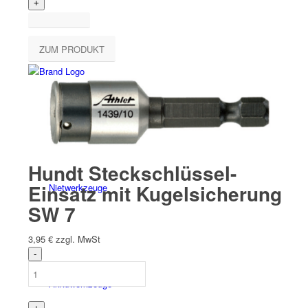
ZUM PRODUKT
Hand­werk­zeuge
Hundt Steckschlüssel-
Einsatz mit Kugelsicherung
Niet­werk­zeuge
SW 7
3,95
€
zzgl. MwSt
Akkuwerkzeuge