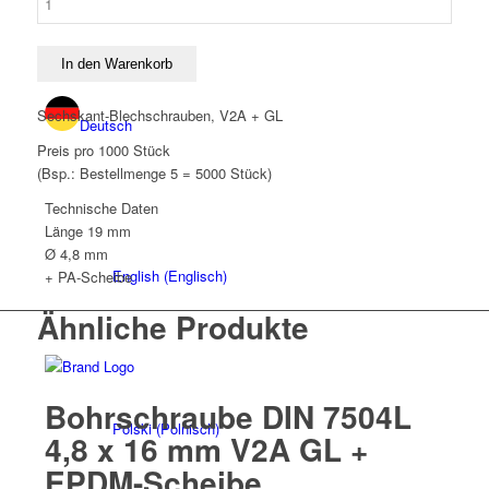
DIN
7504L
4,8
In den Warenkorb
x
19
Sechskant-Blechschrauben, V2A + GL
Deutsch
mm
Preis pro 1000 Stück
V2A
(Bsp.: Bestellmenge 5 = 5000 Stück)
GL
+
Technische Daten
PA-
Länge
19 mm
Scheibe
Ø 4,8 mm
Menge
English
(
Englisch
)
+ PA-Scheibe
Ähnliche Produkte
Bohrschraube DIN 7504L
Polski
(
Polnisch
)
4,8 x 16 mm V2A GL +
EPDM-Scheibe