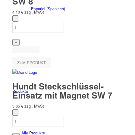
SW 8
Español
(
Spanisch
)
4,10
€
zzgl. MwSt
Shop-Übersicht
ZUM PRODUKT
Hundt Steckschlüssel-
Produkte
Einsatz mit Magnet SW 7
3,65
€
zzgl. MwSt
Alle Produkte