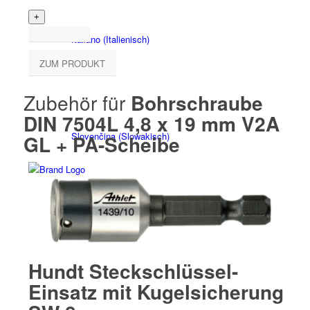
Italiano
(
Italienisch
)
ZUM PRODUKT
Zubehör für
Bohrschraube
DIN 7504L 4,8 x 19 mm V2A
Slovenčina
(
Slowakisch
)
GL + PA-Scheibe
Slovenščina
(
Slowenisch
)
Hundt Steckschlüssel-
Einsatz mit Kugelsicherung