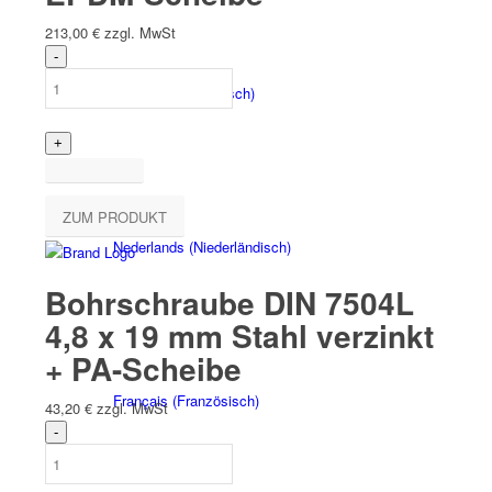
213,00
€
zzgl. MwSt
Čeština
(
Tschechisch
)
ZUM PRODUKT
Nederlands
(
Niederländisch
)
Bohrschraube DIN 7504L
4,8 x 19 mm Stahl verzinkt
+ PA-Scheibe
Français
(
Französisch
)
43,20
€
zzgl. MwSt