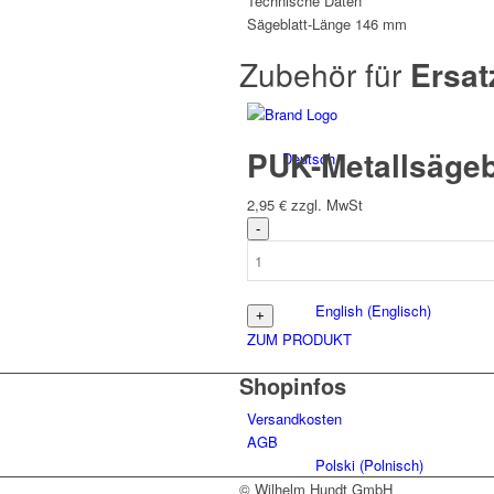
Technische Daten
Sägeblatt-Länge
146 mm
Zubehör für
Ersat
PUK-Metallsäge
Deutsch
2,95
€
zzgl. MwSt
English
(
Englisch
)
ZUM PRODUKT
Shopinfos
Versandkosten
AGB
Polski
(
Polnisch
)
© Wilhelm Hundt GmbH