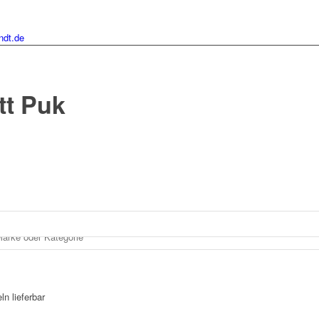
ndt.de
tt Puk
n lieferbar