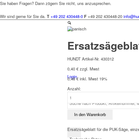
Sie haben Fragen? Dann zögern Sie nicht, uns anzusprechen.
Wir sind gerne für Sie da.
T
+49 202 430448-0
F
+49 202 430448-20
info@hu
Spanisch
Ersatzsägebla
HUNDT Artikel-Nr. 430312
0,40
€
zzgl. Mwst
Login
0,48
€
inkl. Mwst 19%
Anzahl:
Ersatzsägeblatt
Puk
Menge
In den Warenkorb
Ersatzsägeblatt für die PUK-Säge, einzel