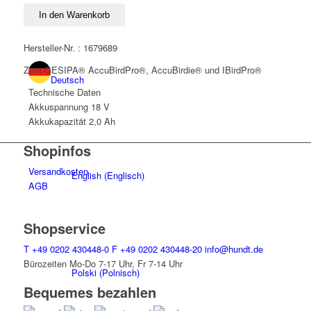
2,0
In den Warenkorb
Ah
CAS
Hersteller-Nr. : 1679689
Menge
Zum GESIPA® AccuBirdPro®, AccuBirdie® und IBirdPro®
Deutsch
Technische Daten
Akkuspannung
18 V
Akkukapazität
2,0 Ah
Shopinfos
Versandkosten
English
(
Englisch
)
AGB
Shopservice
T
+49 0202 430448-0
F
+49 0202 430448-20
info@hundt.de
Bürozeiten Mo-Do 7-17 Uhr, Fr 7-14 Uhr
Polski
(
Polnisch
)
Bequemes bezahlen