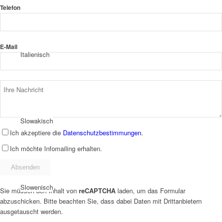
Telefon
E-Mail
Italienisch
Slowakisch
Ich akzeptiere die
Datenschutzbestimmungen
.
Ich möchte Infomailing erhalten.
Slowenisch
Sie müssen den Inhalt von
reCAPTCHA
laden, um das Formular
abzuschicken. Bitte beachten Sie, dass dabei Daten mit Drittanbietern
ausgetauscht werden.