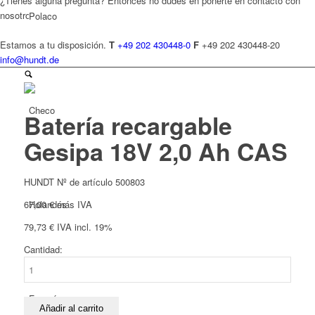
¿Tienes alguna pregunta? Entonces no dudes en ponerte en contacto con
nosotros.
Polaco
Estamos a tu disposición.
T
+49 202 430448-0
F
+49 202 430448-20
info@hundt.de
Checo
Batería recargable
Gesipa 18V 2,0 Ah CAS
HUNDT Nº de artículo 500803
Holandés
67,00
€
más IVA
79,73
€
IVA incl. 19%
Cantidad:
Batería
recargable
Gesipa
Francés
18V
Añadir al carrito