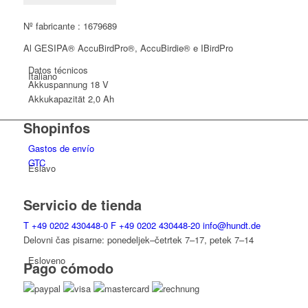
2,0
Ah
Nº fabricante : 1679689
CAS
Al GESIPA® AccuBirdPro®, AccuBirdie® e IBirdPro
cantidad
Datos técnicos
Italiano
Akkuspannung
18 V
Akkukapazität
2,0 Ah
Shopinfos
Gastos de envío
GTC
Eslavo
Servicio de tienda
T
+49 0202 430448-0
F
+49 0202 430448-20
info@hundt.de
Delovni čas pisarne: ponedeljek–četrtek 7–17, petek 7–14
Esloveno
Pago cómodo