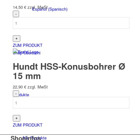
14,50
€
zzgl. MwSt
Español
(
Spanisch
)
ZUM PRODUKT
Shop-Übersicht
Hundt HSS-Konusbohrer Ø
15 mm
22,90
€
zzgl. MwSt
Produkte
ZUM PRODUKT
Shopinfos
Alle Produkte