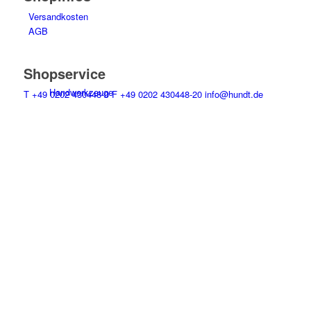
Versandkosten
AGB
Shopservice
Hand­werk­zeuge
T
+49 0202 430448-0
F
+49 0202 430448-20
info@hundt.de
Bürozeiten Mo-Do 7-17 Uhr, Fr 7-14 Uhr
Bequemes bezahlen
© Wilhelm Hundt GmbH
Niet­werk­zeuge
Impressum
Datenschutz
0
Akkuwerkzeuge