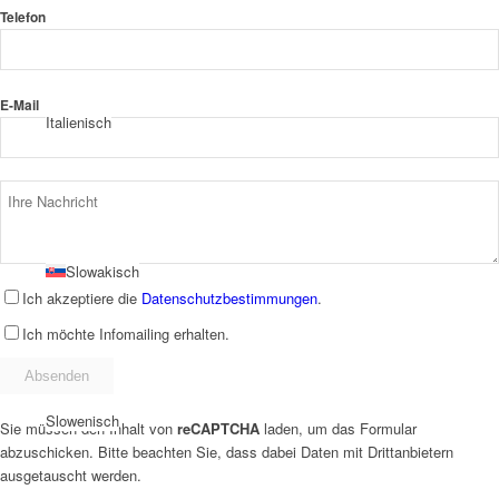
Telefon
E-Mail
Italienisch
Slowakisch
Ich akzeptiere die
Datenschutzbestimmungen
.
Ich möchte Infomailing erhalten.
Slowenisch
Sie müssen den Inhalt von
reCAPTCHA
laden, um das Formular
abzuschicken. Bitte beachten Sie, dass dabei Daten mit Drittanbietern
ausgetauscht werden.