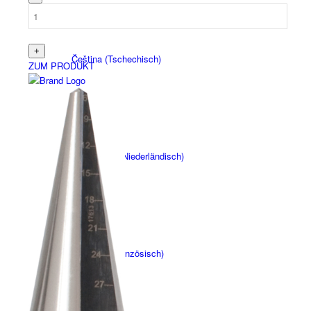
Čeština
(
Tschechisch
)
ZUM PRODUKT
Nederlands
(
Niederländisch
)
Français
(
Französisch
)