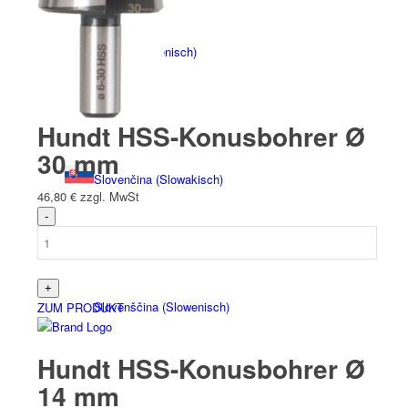
Italiano
(
Italienisch
)
Hundt HSS-Konusbohrer Ø
30 mm
Slovenčina
(
Slowakisch
)
46,80
€
zzgl. MwSt
Slovenščina
(
Slowenisch
)
ZUM PRODUKT
Hundt HSS-Konusbohrer Ø
14 mm