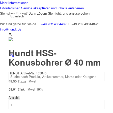
Mehr Informationen
Erforderlichen Service akzeptieren und Inhalte entsperren
Sie haben Fragen? Dann zögern Sie nicht, uns anzusprechen.
Spanisch
Wir sind gerne für Sie da.
T
+49 202 430448-0
F
+49 202 430448-20
info@hundt.de
Hundt HSS-
Login
Konusbohrer Ø 40 mm
HUNDT Artikel-Nr. 455040
49,50
€
zzgl. Mwst
58,91
€
inkl. Mwst 19%
Anzahl:
Hundt
HSS-
Konusbohrer