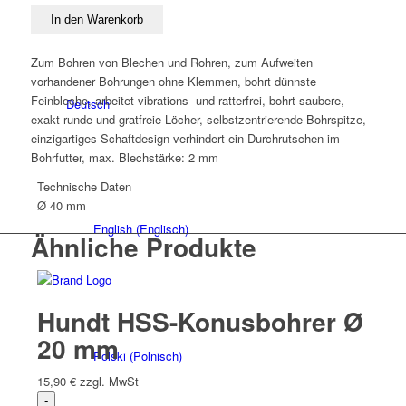
Ø
In den Warenkorb
40
mm
Zum Bohren von Blechen und Rohren, zum Aufweiten
Menge
vorhandener Bohrungen ohne Klemmen, bohrt dünnste
Feinbleche, arbeitet vibrations- und ratterfrei, bohrt saubere,
Deutsch
exakt runde und gratfreie Löcher, selbstzentrierende Bohrspitze,
einzigartiges Schaftdesign verhindert ein Durchrutschen im
Bohrfutter, max. Blechstärke: 2 mm
Technische Daten
Ø 40 mm
English
(
Englisch
)
Ähnliche Produkte
Hundt HSS-Konusbohrer Ø
20 mm
Polski
(
Polnisch
)
15,90
€
zzgl. MwSt