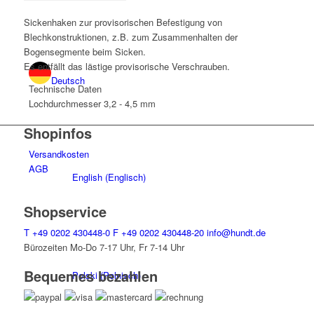
Sickenhaken zur provisorischen Befestigung von
Blechkonstruktionen, z.B. zum Zusammenhalten der
Bogensegmente beim Sicken.
Es entfällt das lästige provisorische Verschrauben.
Deutsch
Technische Daten
Lochdurchmesser
3,2 - 4,5 mm
Shopinfos
Versandkosten
AGB
English
(
Englisch
)
Shopservice
T
+49 0202 430448-0
F
+49 0202 430448-20
info@hundt.de
Bürozeiten Mo-Do 7-17 Uhr, Fr 7-14 Uhr
Bequemes bezahlen
Polski
(
Polnisch
)