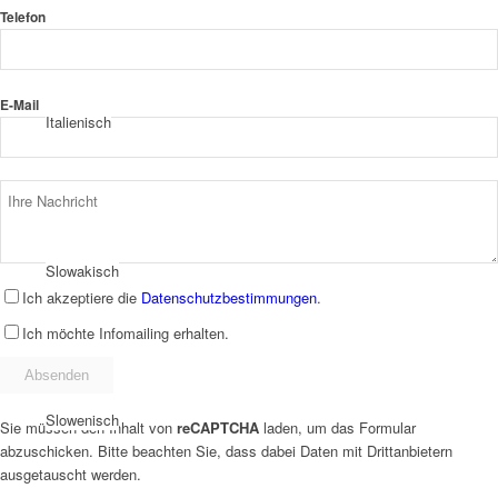
Telefon
E-Mail
Italienisch
Slowakisch
Ich akzeptiere die
Datenschutzbestimmungen
.
Ich möchte Infomailing erhalten.
Slowenisch
Sie müssen den Inhalt von
reCAPTCHA
laden, um das Formular
abzuschicken. Bitte beachten Sie, dass dabei Daten mit Drittanbietern
ausgetauscht werden.