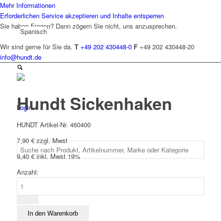
Mehr Informationen
Erforderlichen Service akzeptieren und Inhalte entsperren
Sie haben Fragen? Dann zögern Sie nicht, uns anzusprechen.
Spanisch
Wir sind gerne für Sie da.
T
+49 202 430448-0
F
+49 202 430448-20
info@hundt.de
Hundt Sickenhaken
Login
HUNDT Artikel-Nr. 460400
7,90
€
zzgl. Mwst
9,40
€
inkl. Mwst 19%
Anzahl:
Hundt
Sickenhaken
Menge
In den Warenkorb