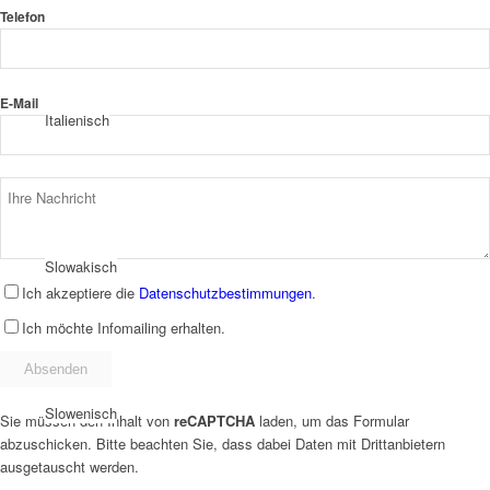
Telefon
E-Mail
Italienisch
Slowakisch
Ich akzeptiere die
Datenschutzbestimmungen
.
Ich möchte Infomailing erhalten.
Slowenisch
Sie müssen den Inhalt von
reCAPTCHA
laden, um das Formular
abzuschicken. Bitte beachten Sie, dass dabei Daten mit Drittanbietern
ausgetauscht werden.