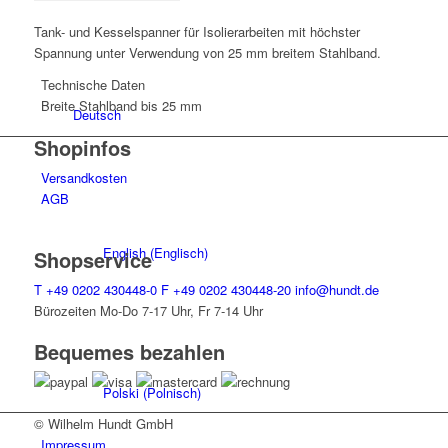
Tank- und Kesselspanner für Isolierarbeiten mit höchster
Spannung unter Verwendung von 25 mm breitem Stahlband.
Technische Daten
Breite Stahlband
bis 25 mm
Deutsch
Shopinfos
Versandkosten
AGB
English
(
Englisch
)
Shopservice
T
+49 0202 430448-0
F
+49 0202 430448-20
info@hundt.de
Bürozeiten Mo-Do 7-17 Uhr, Fr 7-14 Uhr
Bequemes bezahlen
Polski
(
Polnisch
)
© Wilhelm Hundt GmbH
Impressum