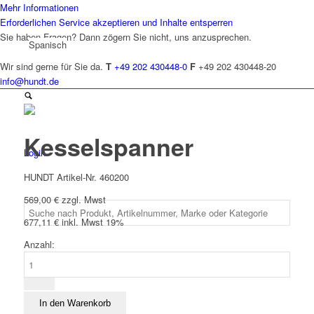
Mehr Informationen
Erforderlichen Service akzeptieren und Inhalte entsperren
Sie haben Fragen? Dann zögern Sie nicht, uns anzusprechen.
Spanisch
Wir sind gerne für Sie da.
T
+49 202 430448-0
F
+49 202 430448-20
info@hundt.de
Kesselspanner
Login
HUNDT Artikel-Nr. 460200
569,00
€
zzgl. Mwst
677,11
€
inkl. Mwst 19%
Anzahl:
Kesselspanner
Menge
In den Warenkorb