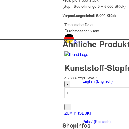
Preis pro 1.000 Stück
(Bsp.: Bestellmenge 5 = 5.000 Stück)
Verpackungseinheit 5.000 Stück
Technische Daten
Durchmesser
15 mm
Ähnliche Produk
Deutsch
Kunststoff-Stop
45,60
€
zzgl. MwSt
English
(
Englisch
)
ZUM PRODUKT
Polski
(
Polnisch
)
Shopinfos