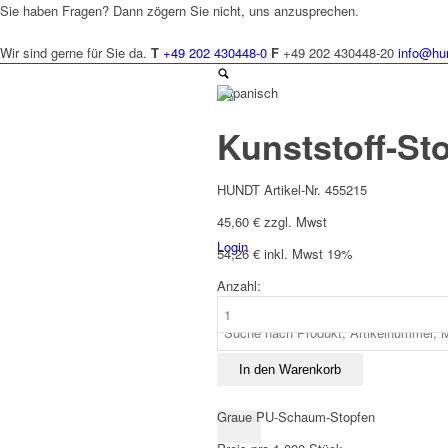
Sie haben Fragen? Dann zögern Sie nicht, uns anzusprechen.
Wir sind gerne für Sie da.
T
+49 202 430448-0
F
+49 202 430448-20
info@hu
Spanisch
Kunststoff-St
HUNDT Artikel-Nr. 455215
45,60
€
zzgl. Mwst
Login
54,26
€
inkl. Mwst 19%
Anzahl:
Kunststoff-
Stopfen
grau
Menge
In den Warenkorb
Graue PU-Schaum-Stopfen