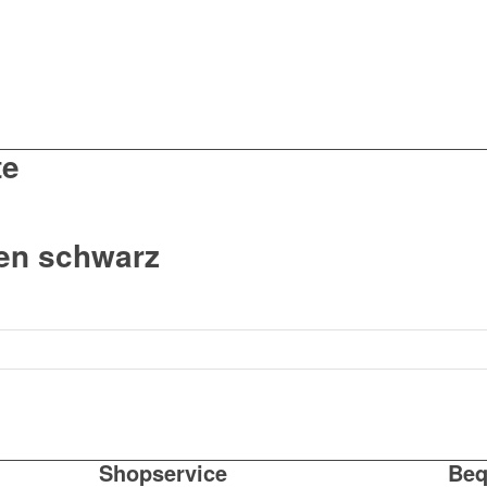
te
fen schwarz
Shopservice
Beq