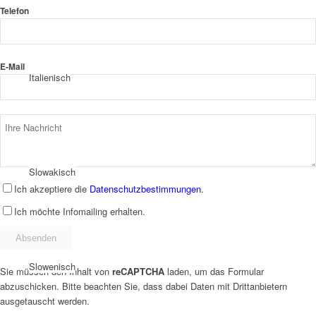
Telefon
E-Mail
Italienisch
Slowakisch
Ich akzeptiere die
Datenschutzbestimmungen
.
Ich möchte Infomailing erhalten.
Slowenisch
Sie müssen den Inhalt von
reCAPTCHA
laden, um das Formular
abzuschicken. Bitte beachten Sie, dass dabei Daten mit Drittanbietern
ausgetauscht werden.