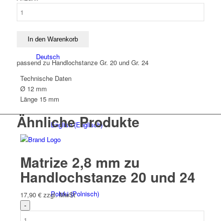
Matrize
4,1
mm
zu
In den Warenkorb
Handlochstanze
Deutsch
20
passend zu Handlochstanze Gr. 20 und Gr. 24
und
Technische Daten
24
Ø
12 mm
Menge
Länge
15 mm
Ähnliche Produkte
English
(
Englisch
)
Matrize 2,8 mm zu
Handlochstanze 20 und 24
Polski
(
Polnisch
)
17,90
€
zzgl. MwSt