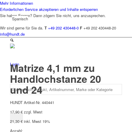
Mehr Informationen
Erforderlichen Service akzeptieren und Inhalte entsperren
Sie haben Fragen? Dann zögern Sie nicht, uns anzusprechen.
Spanisch
Wir sind gerne für Sie da.
T
+49 202 430448-0
F
+49 202 430448-20
info@hundt.de
Matrize 4,1 mm zu
Login
Handlochstanze 20
und 24
HUNDT Artikel-Nr. 440441
17,90
€
zzgl. Mwst
21,30
€
inkl. Mwst 19%
Anzahl: