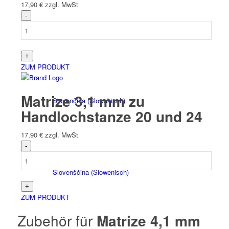
17,90
€
zzgl. MwSt
Italiano
(
Italienisch
)
ZUM PRODUKT
Matrize 3,1 mm zu
Slovenčina
(
Slowakisch
)
Handlochstanze 20 und 24
17,90
€
zzgl. MwSt
Slovenščina
(
Slowenisch
)
ZUM PRODUKT
Zubehör für
Matrize 4,1 mm