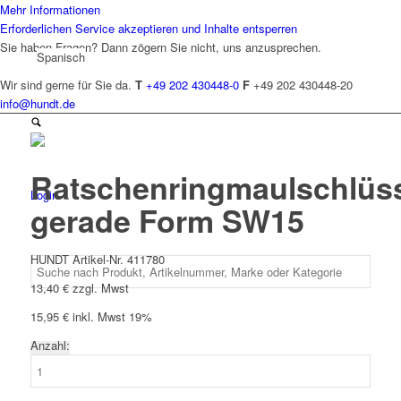
Mehr Informationen
Erforderlichen Service akzeptieren und Inhalte entsperren
Sie haben Fragen? Dann zögern Sie nicht, uns anzusprechen.
Spanisch
Wir sind gerne für Sie da.
T
+49 202 430448-0
F
+49 202 430448-20
info@hundt.de
Ratschenringmaulschlüs
Login
gerade Form SW15
HUNDT Artikel-Nr. 411780
13,40
€
zzgl. Mwst
15,95
€
inkl. Mwst 19%
Anzahl:
Ratschenringmaulschlüssel
gerade
Form