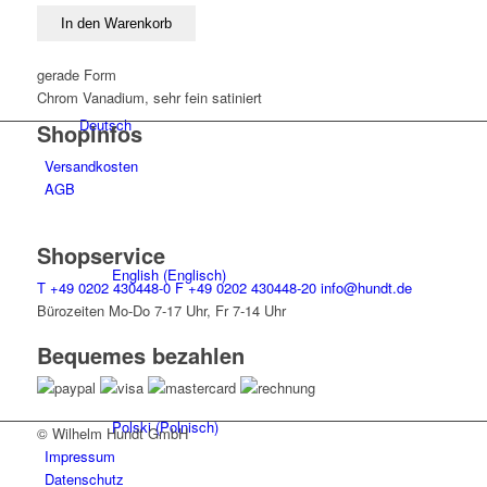
SW15
In den Warenkorb
Menge
gerade Form
Chrom Vanadium, sehr fein satiniert
Deutsch
Shopinfos
Versandkosten
AGB
Shopservice
English
(
Englisch
)
T
+49 0202 430448-0
F
+49 0202 430448-20
info@hundt.de
Bürozeiten Mo-Do 7-17 Uhr, Fr 7-14 Uhr
Bequemes bezahlen
Polski
(
Polnisch
)
© Wilhelm Hundt GmbH
Impressum
Datenschutz