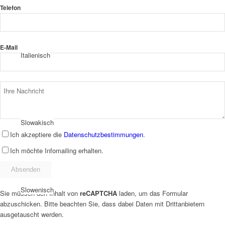
Telefon
E-Mail
Italienisch
Slowakisch
Ich akzeptiere die
Datenschutzbestimmungen
.
Ich möchte Infomailing erhalten.
Slowenisch
Sie müssen den Inhalt von
reCAPTCHA
laden, um das Formular
abzuschicken. Bitte beachten Sie, dass dabei Daten mit Drittanbietern
ausgetauscht werden.