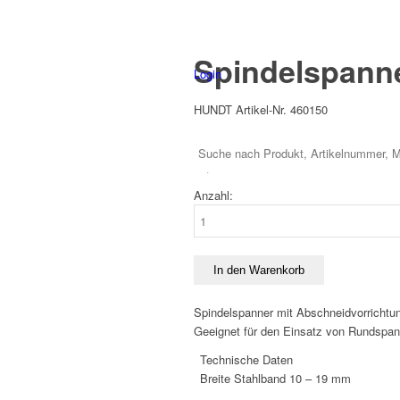
Spindelspann
Login
HUNDT Artikel-Nr. 460150
59,80
€
zzgl. Mwst
71,16
€
inkl. Mwst 19%
Anzahl:
Spindelspanner
Menge
In den Warenkorb
Spindelspanner mit Abschneidvorrichtun
Geeignet für den Einsatz von Rundspan
Technische Daten
Breite Stahlband
10 – 19 mm