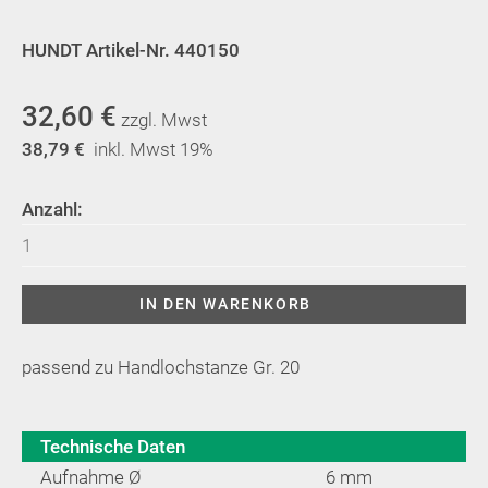
HUNDT Artikel-Nr. 440150
32,60
€
zzgl. Mwst
38,79
€
inkl. Mwst 19%
Anzahl:
Stempel
5,0
mm
IN DEN WARENKORB
zu
Handlochstanze
passend zu Handlochstanze Gr. 20
20
Menge
Technische Daten
Aufnahme Ø
6 mm