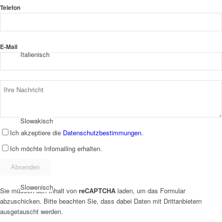
Telefon
E-Mail
Italienisch
Slowakisch
Ich akzeptiere die
Datenschutzbestimmungen
.
Ich möchte Infomailing erhalten.
Slowenisch
Sie müssen den Inhalt von
reCAPTCHA
laden, um das Formular
abzuschicken. Bitte beachten Sie, dass dabei Daten mit Drittanbietern
ausgetauscht werden.