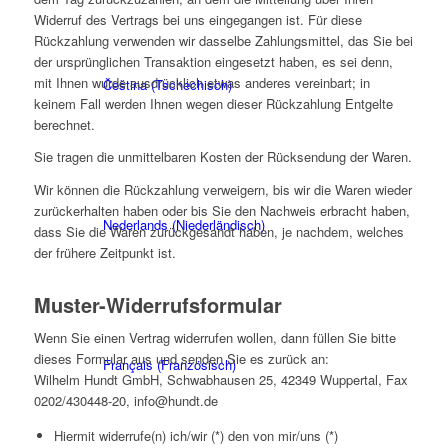
Widerruf des Vertrags bei uns eingegangen ist. Für diese
Rückzahlung verwenden wir dasselbe Zahlungsmittel, das Sie bei
der ursprünglichen Transaktion eingesetzt haben, es sei denn,
mit Ihnen wurde ausdrücklich etwas anderes vereinbart; in
Čeština
(
Tschechisch
)
keinem Fall werden Ihnen wegen dieser Rückzahlung Entgelte
berechnet.
Sie tragen die unmittelbaren Kosten der Rücksendung der Waren.
Wir können die Rückzahlung verweigern, bis wir die Waren wieder
zurückerhalten haben oder bis Sie den Nachweis erbracht haben,
Nederlands
(
Niederländisch
)
dass Sie die Waren zurückgesandt haben, je nachdem, welches
der frühere Zeitpunkt ist.
Muster-Widerrufsformular
Wenn Sie einen Vertrag widerrufen wollen, dann füllen Sie bitte
dieses Formular aus und senden Sie es zurück an:
Français
(
Französisch
)
Wilhelm Hundt GmbH, Schwabhausen 25, 42349 Wuppertal, Fax
0202/430448-20, info@hundt.de
Hiermit widerrufe(n) ich/wir (*) den von mir/uns (*)