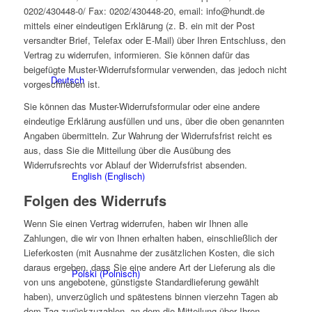
0202/430448-0/ Fax: 0202/430448-20, email: info@hundt.de
mittels einer eindeutigen Erklärung (z. B. ein mit der Post
versandter Brief, Telefax oder E-Mail) über Ihren Entschluss, den
Vertrag zu widerrufen, informieren. Sie können dafür das
beigefügte Muster-Widerrufsformular verwenden, das jedoch nicht
Deutsch
vorgeschrieben ist.
Sie können das Muster-Widerrufsformular oder eine andere
eindeutige Erklärung ausfüllen und uns, über die oben genannten
Angaben übermitteln. Zur Wahrung der Widerrufsfrist reicht es
aus, dass Sie die Mitteilung über die Ausübung des
Widerrufsrechts vor Ablauf der Widerrufsfrist absenden.
English
(
Englisch
)
Folgen des Widerrufs
Wenn Sie einen Vertrag widerrufen, haben wir Ihnen alle
Zahlungen, die wir von Ihnen erhalten haben, einschließlich der
Lieferkosten (mit Ausnahme der zusätzlichen Kosten, die sich
daraus ergeben, dass Sie eine andere Art der Lieferung als die
Polski
(
Polnisch
)
von uns angebotene, günstigste Standardlieferung gewählt
haben), unverzüglich und spätestens binnen vierzehn Tagen ab
dem Tag zurückzuzahlen, an dem die Mitteilung über Ihren