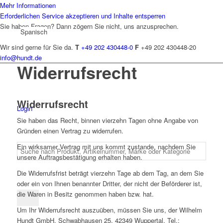
Mehr Informationen
Erforderlichen Service akzeptieren und Inhalte entsperren
Sie haben Fragen? Dann zögern Sie nicht, uns anzusprechen.
Spanisch
Wir sind gerne für Sie da.
T
+49 202 430448-0
F
+49 202 430448-20
info@hundt.de
Widerrufsrecht
Widerrufsrecht
Login
Sie haben das Recht, binnen vierzehn Tagen ohne Angabe von
Gründen einen Vertrag zu widerrufen.
Ein wirksamer Vertrag mit uns kommt zustande, nachdem Sie
unsere Auftragsbestätigung erhalten haben.
Die Widerrufsfrist beträgt vierzehn Tage ab dem Tag, an dem Sie
oder ein von Ihnen benannter Dritter, der nicht der Beförderer ist,
die Waren in Besitz genommen haben bzw. hat.
Um Ihr Widerrufsrecht auszuüben, müssen Sie uns, der Wilhelm
Hundt GmbH, Schwabhausen 25, 42349 Wuppertal, Tel.: