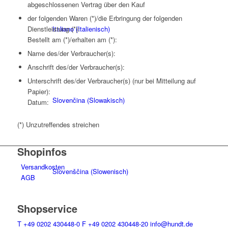
abgeschlossenen Vertrag über den Kauf
der folgenden Waren (*)/die Erbringung der folgenden
Dienstleistung (*):
Italiano
(
Italienisch
)
Bestellt am (*)/erhalten am (*):
Name des/der Verbraucher(s):
Anschrift des/der Verbraucher(s):
Unterschrift des/der Verbraucher(s) (nur bei Mitteilung auf
Papier):
Slovenčina
(
Slowakisch
)
Datum:
(*) Unzutreffendes streichen
Shopinfos
Versandkosten
Slovenščina
(
Slowenisch
)
AGB
Shopservice
T
+49 0202 430448-0
F
+49 0202 430448-20
info@hundt.de