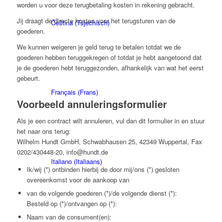
worden u voor deze terugbetaling kosten in rekening gebracht.
Jij draagt de directe kosten voor het terugsturen van de
Čeština
(
Tsjechisch
)
goederen.
We kunnen weigeren je geld terug te betalen totdat we de
goederen hebben teruggekregen of totdat je hebt aangetoond dat
je de goederen hebt teruggezonden, afhankelijk van wat het eerst
gebeurt.
Français
(
Frans
)
Voorbeeld annuleringsformulier
Als je een contract wilt annuleren, vul dan dit formulier in en stuur
het naar ons terug:
Wilhelm Hundt GmbH, Schwabhausen 25, 42349 Wuppertal, Fax
0202/430448-20, info@hundt.de
Italiano
(
Italiaans
)
Ik/wij (*) ontbinden hierbij de door mij/ons (*) gesloten
overeenkomst voor de aankoop van
van de volgende goederen (*)/de volgende dienst (*):
Besteld op (*)/ontvangen op (*):
Naam van de consument(en):