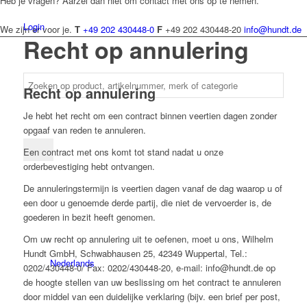
Heb je vragen? Aarzel dan niet om contact met ons op te nemen.
Login
We zijn er voor je.
T
+49 202 430448-0
F
+49 202 430448-20
info@hundt.de
Recht op annulering
Recht op annulering
Je hebt het recht om een contract binnen veertien dagen zonder
opgaaf van reden te annuleren.
Een contract met ons komt tot stand nadat u onze
orderbevestiging hebt ontvangen.
De annuleringstermijn is veertien dagen vanaf de dag waarop u of
een door u genoemde derde partij, die niet de vervoerder is, de
goederen in bezit heeft genomen.
Om uw recht op annulering uit te oefenen, moet u ons, Wilhelm
Hundt GmbH, Schwabhausen 25, 42349 Wuppertal, Tel.:
Nederlands
0202/430448-0/ Fax: 0202/430448-20, e-mail: info@hundt.de op
de hoogte stellen van uw beslissing om het contract te annuleren
door middel van een duidelijke verklaring (bijv. een brief per post,