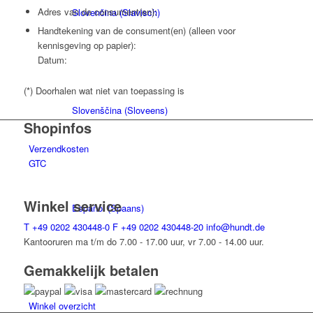
Adres van de consument(en):
Slovenčina
(
Slavisch
)
Handtekening van de consument(en) (alleen voor
kennisgeving op papier):
Datum:
(*) Doorhalen wat niet van toepassing is
Slovenščina
(
Sloveens
)
Shopinfos
Verzendkosten
GTC
Winkel service
Español
(
Spaans
)
T
+49 0202 430448-0
F
+49 0202 430448-20
info@hundt.de
Kantooruren ma t/m do 7.00 - 17.00 uur, vr 7.00 - 14.00 uur.
Gemakkelijk betalen
Winkel overzicht