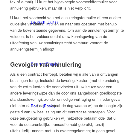
fax of e-mail). U kunt het bijgevoegde voorbeeldformulier voor
annulering gebruiken, maar dit is niet verplicht.
U kunt het voorbeeld van het annuleringsformulier of een andere
Deutsch
(
Duits
)
duidelijke verklaring invullen en naar ons opsturen met behulp
van de bovenstaande gegevens. Om aan de annuleringstermijn te
voldoen, is het voldoende dat u uw kennisgeving van de
uitoefening van uw annuleringsrecht verstuurt voordat de
annuleringstermijn afloopt.
Gevolgen van annulering
English
(
Engels
)
Als u een contract herroept, betalen wij u alle van u ontvangen
betalingen terug, inclusief de leveringskosten (met uitzondering
van de extra kosten die voortvloeien uit uw keuze voor een
andere leveringswijze dan de door ons aangeboden goedkoopste
standaardlevering), zonder onnodige vertraging en in ieder geval
niet later dan 14 dagen vanaf de dag waarop wij op de hoogte zijn
Polski
(
Pools
)
gesteld van uw beslissing om dit contract te herroepen. Voor
deze terugbetaling gebruiken wij hetzelfde betaalmiddel dat u
voor de oorspronkelijke transactie hebt gebruikt, tenzij
uitdrukkelijk anders met u is overeengekomen; in geen geval