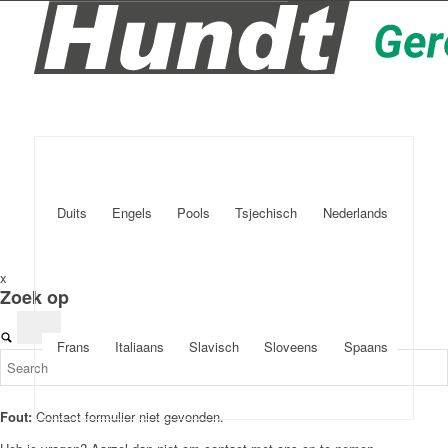
Duits
Engels
Pools
Tsjechisch
Nederlands
x
Zoek op
Frans
Italiaans
Slavisch
Sloveens
Spaans
Fout:
Contact formulier niet gevonden.