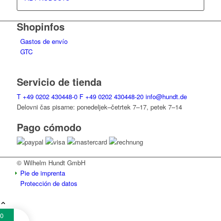
Shopinfos
Gastos de envío
GTC
Servicio de tienda
T
+49 0202 430448-0
F
+49 0202 430448-20
info@hundt.de
Delovni čas pisarne: ponedeljek–četrtek 7–17, petek 7–14
Pago cómodo
© Wilhelm Hundt GmbH
Pie de imprenta
Protección de datos
0