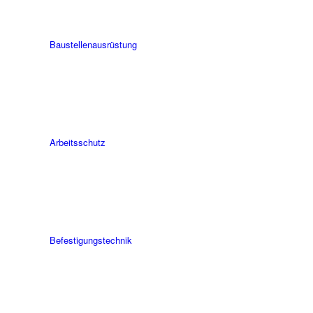
Bau­stellen­aus­rüstung
Arbeits­schutz
Befesti­gungs­technik