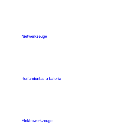
Niet­werk­zeuge
Herramientas a batería
Elektro­werk­zeuge