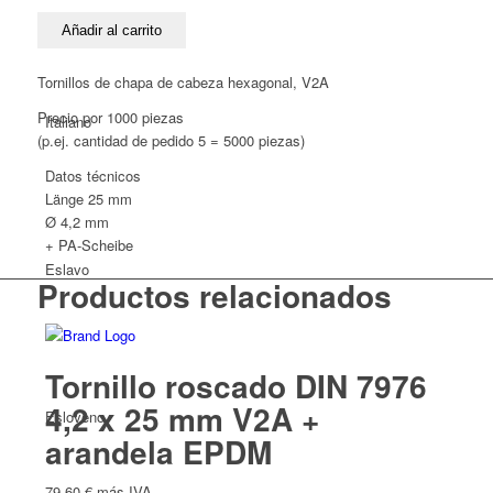
DIN
7976
Añadir al carrito
4,2
x
Tornillos de chapa de cabeza hexagonal, V2A
25
Precio por 1000 piezas
Italiano
mm
(p.ej. cantidad de pedido 5 = 5000 piezas)
V2A
+
Datos técnicos
arandela
Länge
25 mm
PA
Ø 4,2 mm
cantidad
+ PA-Scheibe
Eslavo
Productos relacionados
Tornillo roscado DIN 7976
4,2 x 25 mm V2A +
Esloveno
arandela EPDM
79,60
€
más IVA