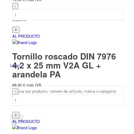
Español
AL PRODUCTO
Tornillo roscado DIN 7976
4,2 x 25 mm V2A GL +
Login
arandela PA
88,90
€
más IVA
AL PRODUCTO