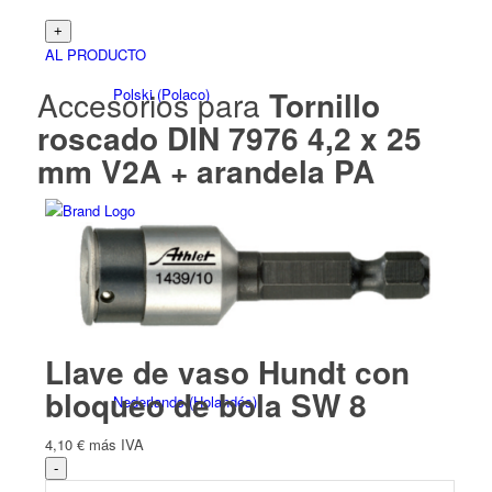
AL PRODUCTO
Accesorios para
Tornillo
Polski
(
Polaco
)
roscado DIN 7976 4,2 x 25
mm V2A + arandela PA
Čeština
(
Checo
)
Llave de vaso Hundt con
bloqueo de bola SW 8
Nederlands
(
Holandés
)
4,10
€
más IVA