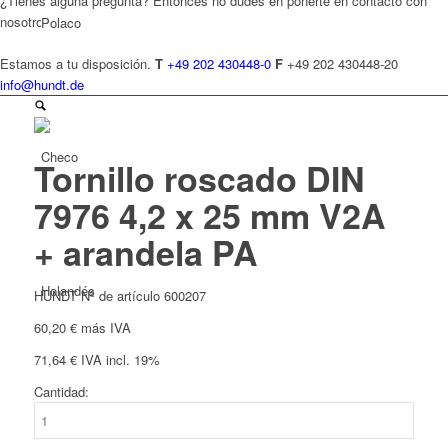
¿Tienes alguna pregunta? Entonces no dudes en ponerte en contacto con
nosotros.
Polaco
Estamos a tu disposición.
T
+49 202 430448-0
F
+49 202 430448-20
info@hundt.de
Checo
Tornillo roscado DIN
7976 4,2 x 25 mm V2A
+ arandela PA
Holandés
HUNDT Nº de artículo 600207
60,20
€
más IVA
71,64
€
IVA incl. 19%
Cantidad:
Tornillo
Francés
roscado