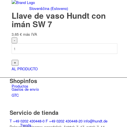
Slovenščina
(
Esloveno
)
Llave de vaso Hundt con
imán SW 7
3,65
€
más IVA
Tienda
AL PRODUCTO
Shopinfos
Productos
Gastos de envío
GTC
Servicio de tienda
T
+49 0202 430448-0
F
+49 0202 430448-20
info@hundt.de
Tienda
Delovni čas pisarne: ponedeljek–četrtek 7–17, petek 7–14