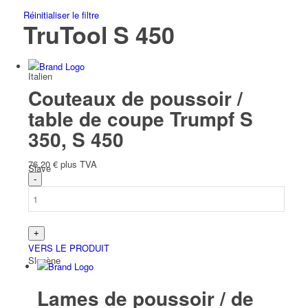
Réinitialiser le filtre
TruTool S 450
Italien
Couteaux de poussoir /
table de coupe Trumpf S
350, S 450
76,20
€
plus TVA
Slave
VERS LE PRODUIT
Slovène
Lames de poussoir / de