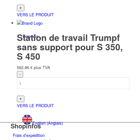
VERS LE PRODUIT
Station de travail Trumpf
Français
sans support pour S 350,
S 450
592,86
€
plus TVA
Deutsch
(
Allemand
)
VERS LE PRODUIT
English
(
Anglais
)
Shopinfos
Frais d’expédition