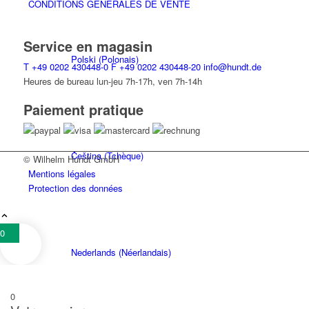
CONDITIONS GÉNÉRALES DE VENTE
Service en magasin
Polski
(
Polonais
)
T
+49 0202 430448-0
F
+49 0202 430448-20
info@hundt.de
Heures de bureau lun-jeu 7h-17h, ven 7h-14h
Paiement pratique
Čeština
(
Tchèque
)
© Wilhelm Hundt GmbH
Mentions légales
Protection des données
0
Nederlands
(
Néerlandais
)
0