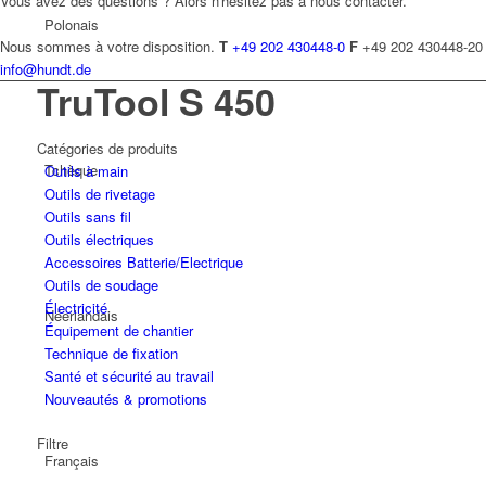
Vous avez des questions ? Alors n'hésitez pas à nous contacter.
Polonais
Nous sommes à votre disposition.
T
+49 202 430448-0
F
+49 202 430448-20
info@hundt.de
TruTool S 450
Catégories de produits
Tchèque
Outils à main
Outils de rivetage
Outils sans fil
Outils électriques
Accessoires Batterie/Electrique
Outils de soudage
Électricité
Néerlandais
Équipement de chantier
Technique de fixation
Santé et sécurité au travail
Nouveautés & promotions
Filtre
Français