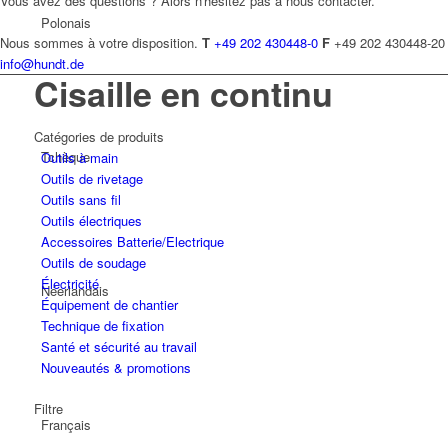
Vous avez des questions ? Alors n'hésitez pas à nous contacter.
Polonais
Nous sommes à votre disposition.
T
+49 202 430448-0
F
+49 202 430448-20
info@hundt.de
Cisaille en continu
Catégories de produits
Tchèque
Outils à main
Outils de rivetage
Outils sans fil
Outils électriques
Accessoires Batterie/Electrique
Outils de soudage
Électricité
Néerlandais
Équipement de chantier
Technique de fixation
Santé et sécurité au travail
Nouveautés & promotions
Filtre
Français