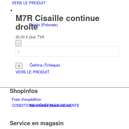
VERS LE PRODUIT
M7R Cisaille continue
droite
Polski
(
Polonais
)
20,20
€
plus TVA
Čeština
(
Tchèque
)
VERS LE PRODUIT
Shopinfos
Frais d’expédition
Nederlands
(
Néerlandais
)
CONDITIONS GÉNÉRALES DE VENTE
Service en magasin