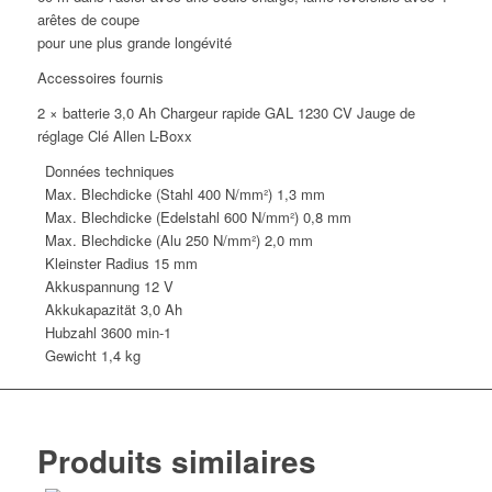
sans
arêtes de coupe
fil
pour une plus grande longévité
3,0
Accessoires fournis
Ah
2 × batterie 3,0 Ah Chargeur rapide GAL 1230 CV Jauge de
réglage Clé Allen L-Boxx
Données techniques
Max. Blechdicke (Stahl 400 N/mm²)
1,3 mm
Max. Blechdicke (Edelstahl 600 N/mm²)
0,8 mm
Max. Blechdicke (Alu 250 N/mm²)
2,0 mm
Kleinster Radius
15 mm
Akkuspannung
12 V
Akkukapazität
3,0 Ah
Hubzahl
3600 min-1
Gewicht
1,4 kg
Produits similaires