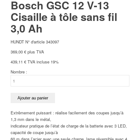
Bosch GSC 12 V-13
Cisaille à tôle sans fil
3,0 Ah
HUNDT N° d'article 343097
369,00
€
plus TVA
439,11
€
TVA incluse 19%
Nombre :
quantité
de
Bosch
GSC
Ajouter au panier
12
V-
Extrêmement puissant : réalise facilement des coupes jusqu’à
13
1,3 mm dans le métal,
Cisaille
indicateur pratique de l’état de charge de la batterie avec 3 LED,
à
capacité de coupe jusqu’à
tôle
60 m dans l’acier avec une seule charge, lame réversible avec 4