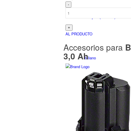
Français
(
Francés
)
AL PRODUCTO
Accesorios para
Bo
3,0 Ah
Italiano
Slovenčina
(
Eslavo
)