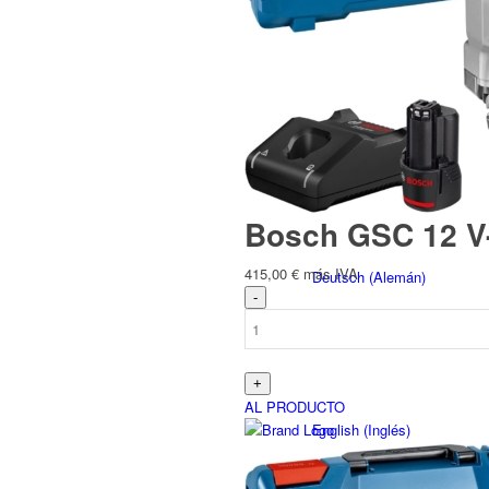
Español
Bosch GSC 12 V-1
415,00
€
más IVA
Deutsch
(
Alemán
)
AL PRODUCTO
English
(
Inglés
)