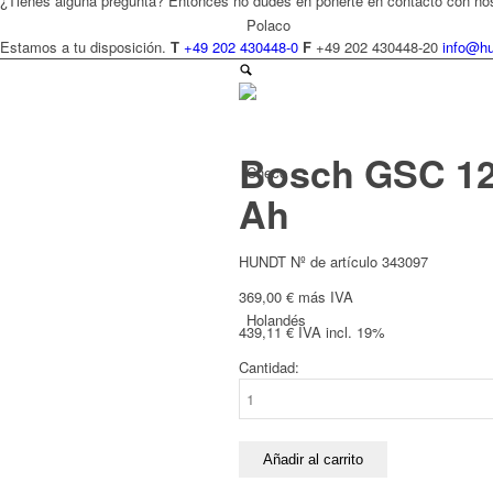
¿Tienes alguna pregunta? Entonces no dudes en ponerte en contacto con no
Polaco
Estamos a tu disposición.
T
+49 202 430448-0
F
+49 202 430448-20
info@hu
Bosch GSC 12 V
Checo
Ah
HUNDT Nº de artículo 343097
369,00
€
más IVA
Holandés
439,11
€
IVA incl. 19%
Cantidad:
Bosch
GSC
12
V-
Añadir al carrito
Francés
13