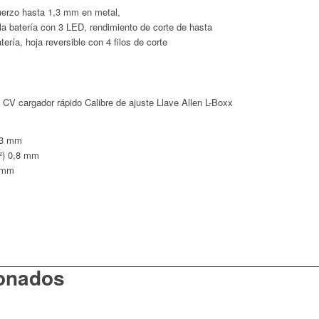
uerzo hasta 1,3 mm en metal,
 la batería con 3 LED, rendimiento de corte de hasta
ría, hoja reversible con 4 filos de corte
 CV cargador rápido Calibre de ajuste Llave Allen L-Boxx
,3 mm
²)
0,8 mm
 mm
ionados