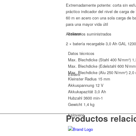
Tijeras
Extremadamente potente: corta sin esf
de
práctico indicador del nivel de carga de
hojalatero
60 m en acero con una sola carga de bate
sin
para una mayor vida útil
cable
Italiano
Accesorios suministrados
3,0
Ah
2 × batería recargable 3,0 Ah GAL 1230
cantidad
Datos técnicos
Max. Blechdicke (Stahl 400 N/mm²)
1
Max. Blechdicke (Edelstahl 600 N/mm
Max. Blechdicke (Alu 250 N/mm²)
2,0
Eslavo
Kleinster Radius
15 mm
Akkuspannung
12 V
Akkukapazität
3,0 Ah
Hubzahl
3600 min-1
Gewicht
1,4 kg
Esloveno
Productos relac