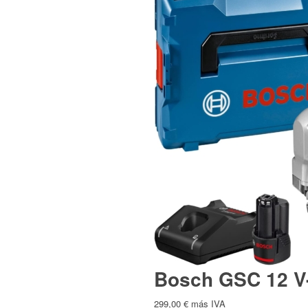
Polski
(
Polaco
)
Čeština
(
Checo
)
Nederlands
(
Holandés
)
Bosch GSC 12 V-1
299,00
€
más IVA