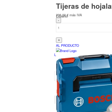
Tijeras de hojal
236,00
€
más IVA
Español
AL PRODUCTO
Login