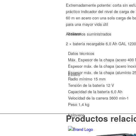
Tijeras
Extremadamente potente: corta sin esf
de
práctico indicador del nivel de carga de
hojalatero
60 m en acero con una sola carga de bate
sin
para una mayor vida útil
cable
Italiano
Accesorios suministrados
6,0
Ah
2 × batería recargable 6,0 Ah GAL 1230
cantidad
Datos técnicos
Máx. Espesor de la chapa (acero 400
Espesor máx. de la chapa (acero inox
Espesor máx. de la chapa (aluminio 2
Eslavo
Radio mínimo
15 mm
Tensión de la batería
12 V
Capacidad de la batería
6,0 Ah
Velocidad de la carrera
3600 min-1
Peso
1,4 kg
Esloveno
Productos relac