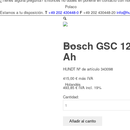
¿Tienes alguna pregunta? Entonces no dudes en ponerte en contacto con no
Polaco
Estamos a tu disposición.
T
+49 202 430448-0
F
+49 202 430448-20
info@hu
Bosch GSC 12 V
Checo
Ah
HUNDT Nº de artículo 343098
415,00
€
más IVA
Holandés
493,85
€
IVA incl. 19%
Cantidad:
Bosch
GSC
12
V-
Añadir al carrito
Francés
13