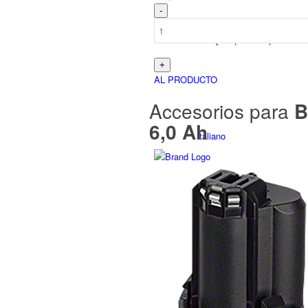
Français
(
Francés
)
AL PRODUCTO
Accesorios para
Bo
6,0 Ah
Italiano
Slovenčina
(
Eslavo
)