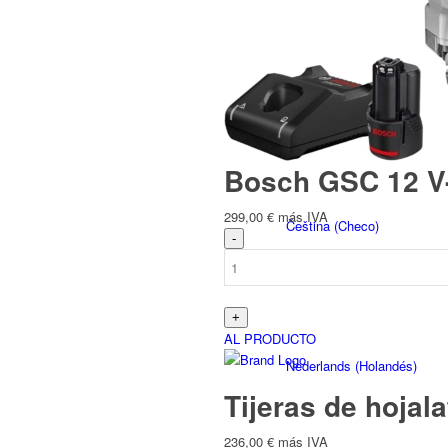
Polski
(
Polaco
)
Bosch GSC 12 V-1
299,00
€
más IVA
Čeština
(
Checo
)
AL PRODUCTO
Nederlands
(
Holandés
)
Tijeras de hojal
236,00
€
más IVA