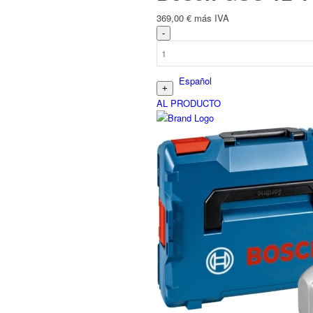
369,00
€
más IVA
Español
AL PRODUCTO
Deutsch
(
Alemán
)
English
(
Inglés
)