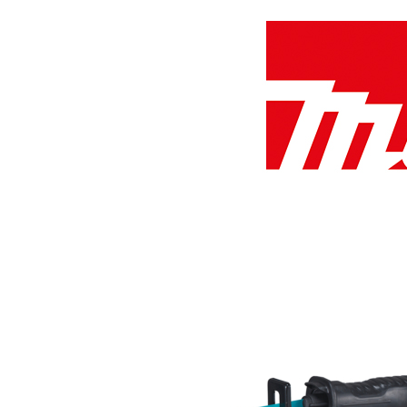
Polski
(
Polonais
)
Čeština
(
Tchèque
)
Nederlands
(
Néerlandais
)