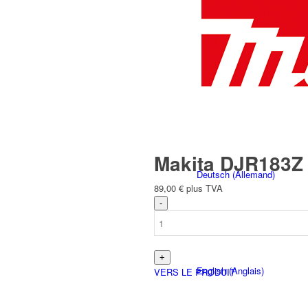
Français
Makita DJR183Z S
Deutsch
(
Allemand
)
89,00
€
plus TVA
English
(
Anglais
)
VERS LE PRODUIT