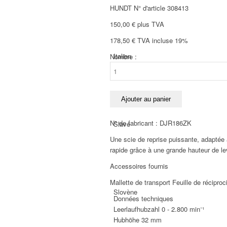
HUNDT N° d'article 308413
150,00
€
plus TVA
178,50
€
TVA incluse 19%
Italien
Nombre :
quantité
de
Makita
DJR186ZK
Ajouter au panier
Scie
à
N° de fabricant : DJR186ZK
Slave
chantourner
Une scie de reprise puissante, adaptée 
sans
rapide grâce à une grande hauteur de l
fil
18
Accessoires fournis
V
Mallette de transport Feuille de récipro
Slovène
Données techniques
Leerlaufhubzahl
0 - 2.800 min⁻¹
Hubhöhe
32 mm