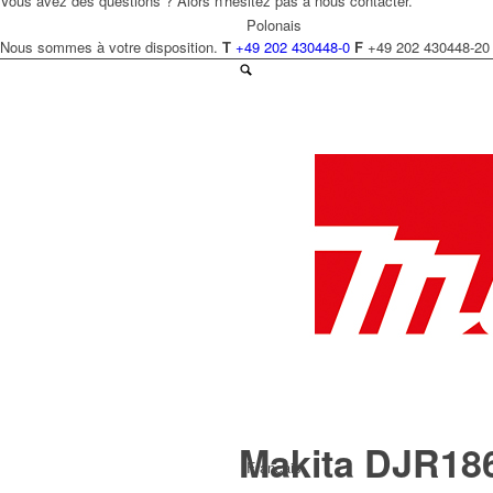
Vous avez des questions ? Alors n'hésitez pas à nous contacter.
Polonais
Nous sommes à votre disposition.
T
+49 202 430448-0
F
+49 202 430448-20
Tchèque
Néerlandais
Makita DJR186
Français