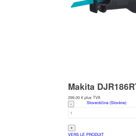
Italiano
(
Italien
)
Slovenčina
(
Slave
)
Makita DJR186RT 
299,00
€
plus TVA
Slovenščina
(
Slovène
)
VERS LE PRODUIT