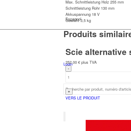
Max. Schnittleistung Holz
255 mm
Schnittleistung Rohr
130 mm
Akkuspannung
18 V
Espagnol
Gewicht
3,5 kg
Produits similair
Scie alternative
252,00
€
plus TVA
Login
VERS LE PRODUIT