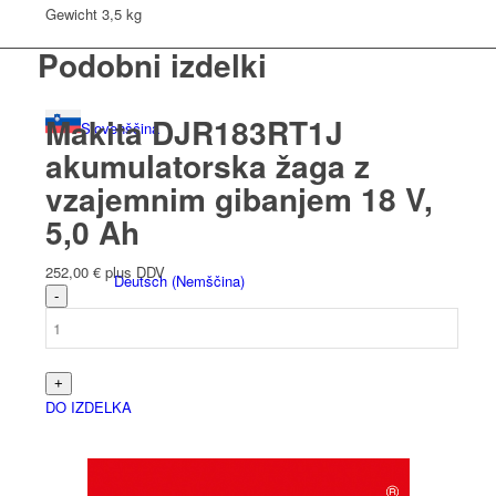
Gewicht
3,5 kg
Podobni izdelki
Makita DJR183RT1J
Slovenščina
akumulatorska žaga z
vzajemnim gibanjem 18 V,
5,0 Ah
252,00
€
plus DDV
Deutsch
(
Nemščina
)
DO IZDELKA
English
(
Angleščina
)