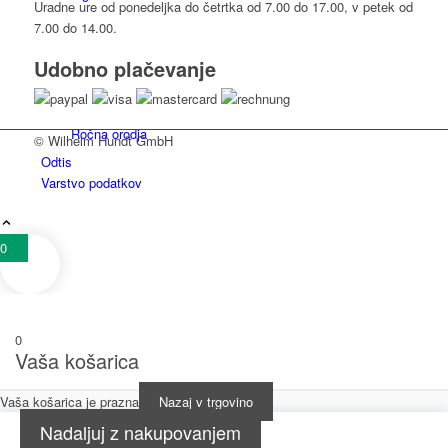
Uradne ure od ponedeljka do četrtka od 7.00 do 17.00, v petek od
7.00 do 14.00.
Udobno plačevanje
Ročna orodja
© Wilhelm Hundt GmbH
Odtis
Varstvo podatkov
0
Niet­werk­zeuge
0
Vaša košarica
Vaša košarica je prazna
Nazaj v trgovino
Orodja z baterijami
Nadaljuj z nakupovanjem