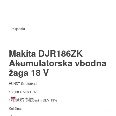
Italijanski
Makita DJR186ZK
Akumulatorska vbodna
Slovaščina
žaga 18 V
HUNDT Št. 308413
150,00
€
plus DDV
Slovenščina
178,50
€
z vključenim DDV 19%
Količina:
Makita