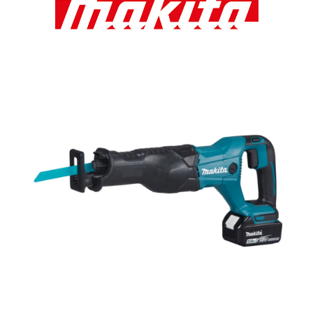
Français
(
Francoščina
)
Italiano
(
Italijanski
)
Slovenčina
(
Slovaščina
)