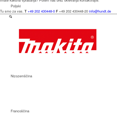
Imate kakšna vprašanja? Potem nas brez oklevanja kontaktirajte.
Poljski
Tu smo za vas.
T
+49 202 430448-0
F
+49 202 430448-20
info@hundt.de
Češčina
Nizozemščina
Francoščina