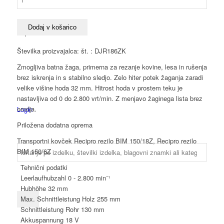
DJR186ZK
Akumulatorska
vbodna
Dodaj v košarico
Španščina
žaga
18
Številka proizvajalca: št. : DJR186ZK
V
Zmogljiva batna žaga, primerna za rezanje kovine, lesa in rušenja
količina
brez iskrenja in s stabilno sledjo. Zelo hiter potek žaganja zaradi
velike višine hoda 32 mm. Hitrost hoda v prostem teku je
nastavljiva od 0 do 2.800 vrt/min. Z menjavo žaginega lista brez
orodja.
Login
Priložena dodatna oprema
Transportni kovček Recipro rezilo BIM 150/18Z, Recipro rezilo
BIM 150/6Z
Tehnični podatki
Leerlaufhubzahl
0 - 2.800 min⁻¹
Hubhöhe
32 mm
Max. Schnittleistung Holz
255 mm
Schnittleistung Rohr
130 mm
Akkuspannung
18 V