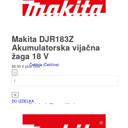
Polski
(
Poljski
)
Makita DJR183Z
Akumulatorska vijačna
žaga 18 V
Čeština
(
Češčina
)
89,00
€
plus DDV
DO IZDELKA
Nederlands
(
Nizozemščina
)