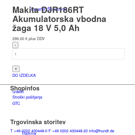
Makita DJR186RT
Español
(
Španščina
)
Akumulatorska vbodna
žaga 18 V 5,0 Ah
299,00
€
plus DDV
Pregled trgovine
DO IZDELKA
Shopinfos
Izdelki
Stroški pošiljanja
GTC
Trgovinska storitev
T
+49 0202 430448-0
F
+49 0202 430448-20
info@hundt.de
Trgovina