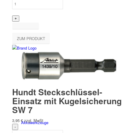
ZUM PRODUKT
Hand­werk­zeuge
Niet­werk­zeuge
Hundt Steckschlüssel-
Einsatz mit Kugelsicherung
SW 7
3,95
€
zzgl. MwSt
Akkuwerkzeuge