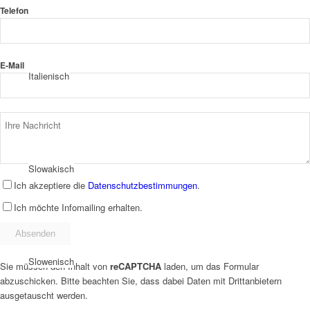
Telefon
E-Mail
Italienisch
Slowakisch
Ich akzeptiere die
Datenschutzbestimmungen
.
Ich möchte Infomailing erhalten.
Slowenisch
Sie müssen den Inhalt von
reCAPTCHA
laden, um das Formular
abzuschicken. Bitte beachten Sie, dass dabei Daten mit Drittanbietern
ausgetauscht werden.