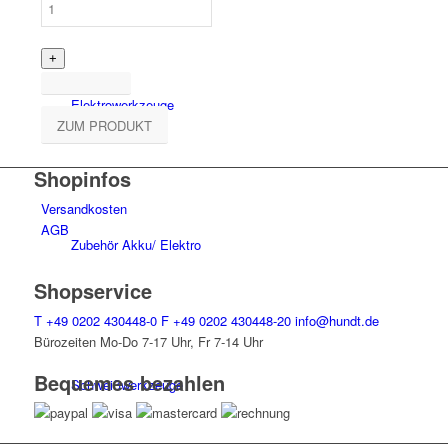
Elektro­werk­zeuge
ZUM PRODUKT
Shopinfos
Versandkosten
AGB
Zubehör Akku/ Elektro
Shopservice
T
+49 0202 430448-0
F
+49 0202 430448-20
info@hundt.de
Bürozeiten Mo-Do 7-17 Uhr, Fr 7-14 Uhr
Bequemes bezahlen
Schweiß­werk­zeuge