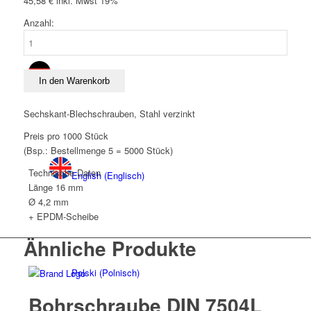
45,58
€
inkl. Mwst 19%
Anzahl:
Bohrschraube
DIN
7504L
Deutsch
4,2
In den Warenkorb
x
16
Sechskant-Blechschrauben, Stahl verzinkt
mm
Preis pro 1000 Stück
Stahl
(Bsp.: Bestellmenge 5 = 5000 Stück)
verzinkt
+
Technische Daten
English
(
Englisch
)
EPDM-
Länge
16 mm
Scheibe
Ø 4,2 mm
Menge
+ EPDM-Scheibe
Ähnliche Produkte
Polski
(
Polnisch
)
Bohrschraube DIN 7504L