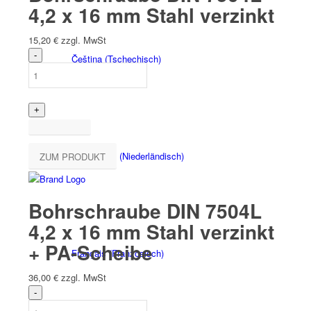
4,2 x 16 mm Stahl verzinkt
15,20
€
zzgl. MwSt
Čeština
(
Tschechisch
)
Nederlands
(
Niederländisch
)
ZUM PRODUKT
Bohrschraube DIN 7504L
4,2 x 16 mm Stahl verzinkt
+ PA-Scheibe
Français
(
Französisch
)
36,00
€
zzgl. MwSt