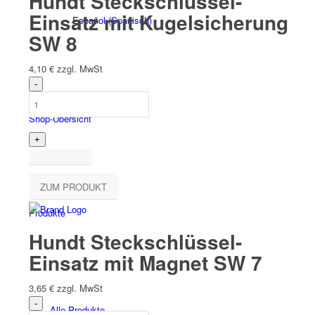
Hundt Steckschlüssel-
Einsatz mit Kugelsicherung
Español
(
Spanisch
)
SW 8
4,10
€
zzgl. MwSt
Shop-Übersicht
ZUM PRODUKT
Produkte
Hundt Steckschlüssel-
Einsatz mit Magnet SW 7
3,65
€
zzgl. MwSt
Alle Produkte