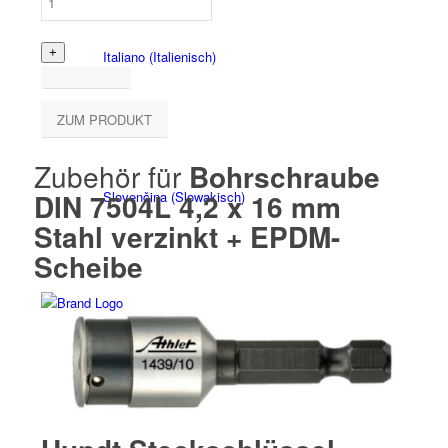
Italiano
(
Italienisch
)
ZUM PRODUKT
Zubehör für
Bohrschraube
DIN 7504L 4,2 x 16 mm
Slovenčina
(
Slowakisch
)
Stahl verzinkt + EPDM-
Scheibe
Slovenščina
(
Slowenisch
)