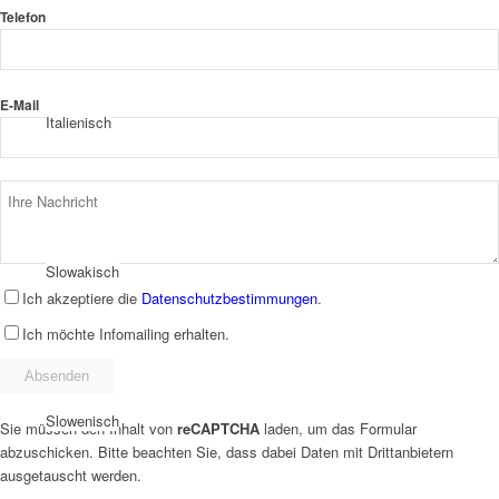
Telefon
E-Mail
Italienisch
Slowakisch
Ich akzeptiere die
Datenschutzbestimmungen
.
Ich möchte Infomailing erhalten.
Slowenisch
Sie müssen den Inhalt von
reCAPTCHA
laden, um das Formular
abzuschicken. Bitte beachten Sie, dass dabei Daten mit Drittanbietern
ausgetauscht werden.