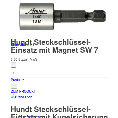
Español
(
Spanisch
)
Hundt Steckschlüssel-
Shop-Übersicht
Einsatz mit Magnet SW 7
3,65
€
zzgl. MwSt
Produkte
ZUM PRODUKT
Hundt Steckschlüssel-
Einsatz mit Kugelsicherung
Alle Produkte