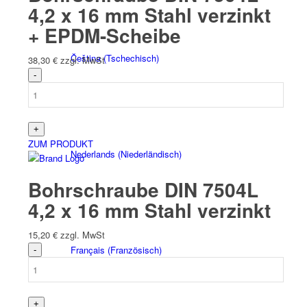
4,2 x 16 mm Stahl verzinkt
+ EPDM-Scheibe
Čeština
(
Tschechisch
)
38,30
€
zzgl. MwSt
ZUM PRODUKT
Nederlands
(
Niederländisch
)
Bohrschraube DIN 7504L
4,2 x 16 mm Stahl verzinkt
15,20
€
zzgl. MwSt
Français
(
Französisch
)