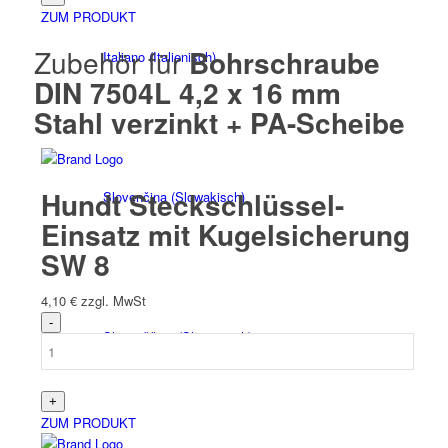
ZUM PRODUKT
Zubehör für
Bohrschraube
Italiano
(
Italienisch
)
DIN 7504L 4,2 x 16 mm
Stahl verzinkt + PA-Scheibe
Hundt Steckschlüssel-
Slovenčina
(
Slowakisch
)
Einsatz mit Kugelsicherung
SW 8
4,10
€
zzgl. MwSt
Slovenščina
(
Slowenisch
)
ZUM PRODUKT