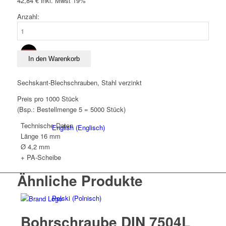
42,84
€
inkl. Mwst 19%
Anzahl:
Bohrschraube
DIN
7504L
Deutsch
4,2
In den Warenkorb
x
16
Sechskant-Blechschrauben, Stahl verzinkt
mm
Preis pro 1000 Stück
Stahl
(Bsp.: Bestellmenge 5 = 5000 Stück)
verzinkt
+
Technische Daten
English
(
Englisch
)
PA-
Länge
16 mm
Scheibe
Ø 4,2 mm
Menge
+ PA-Scheibe
Ähnliche Produkte
Polski
(
Polnisch
)
Bohrschraube DIN 7504L