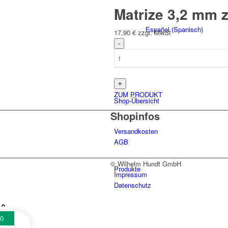
Matrize 3,2 mm 
Español
(
Spanisch
)
17,90
€
zzgl. MwSt
ZUM PRODUKT
Shop-Übersicht
Shopinfos
Versandkosten
AGB
© Wilhelm Hundt GmbH
Produkte
Impressum
Datenschutz
0