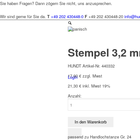
Sie haben Fragen? Dann zögern Sie nicht, uns anzusprechen.
Wir sind gerne für Sie da.
T
+49 202 430448-0
F
+49 202 430448-20
info@hu
Spanisch
Stempel 3,2 
HUNDT Artikel-Nr. 440332
17,90
€
zzgl. Mwst
Login
21,30
€
inkl. Mwst 19%
Anzahl:
Stempel
3,2
mm
zu
In den Warenkorb
Handlochstanze
24
passend zu Handlochstanze Gr. 24