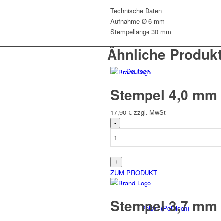
Menge
Technische Daten
Aufnahme Ø
6 mm
Stempellänge
30 mm
Ähnliche Produk
Deutsch
Stempel 4,0 mm 
17,90
€
zzgl. MwSt
English
(
Englisch
)
ZUM PRODUKT
Stempel 3,7 mm 
Polski
(
Polnisch
)