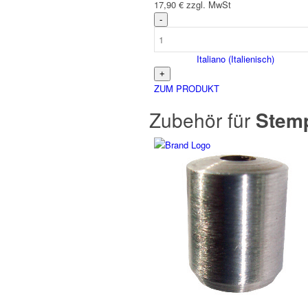
17,90
€
zzgl. MwSt
Italiano
(
Italienisch
)
ZUM PRODUKT
Zubehör für
Stemp
Slovenčina
(
Slowakisch
)
Slovenščina
(
Slowenisch
)