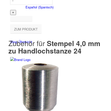
Español
(
Spanisch
)
ZUM PRODUKT
Zubehör für
Stempel 4,0 mm
Shop-Übersicht
zu Handlochstanze 24
Produkte
Alle Produkte