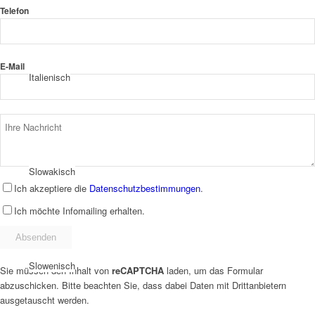
Telefon
E-Mail
Italienisch
Slowakisch
Ich akzeptiere die
Datenschutzbestimmungen
.
Ich möchte Infomailing erhalten.
Slowenisch
Sie müssen den Inhalt von
reCAPTCHA
laden, um das Formular
abzuschicken. Bitte beachten Sie, dass dabei Daten mit Drittanbietern
ausgetauscht werden.