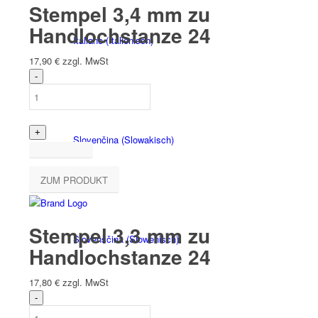
Stempel 3,4 mm zu
Handlochstanze 24
Italiano
(
Italienisch
)
17,90
€
zzgl. MwSt
Slovenčina
(
Slowakisch
)
ZUM PRODUKT
Stempel 3,3 mm zu
Slovenščina
(
Slowenisch
)
Handlochstanze 24
17,80
€
zzgl. MwSt