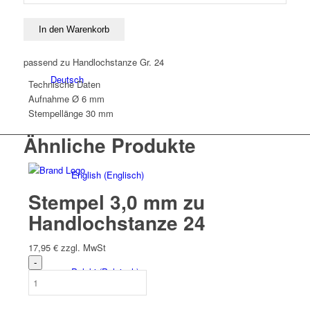
mm
zu
In den Warenkorb
Handlochstanze
24
passend zu Handlochstanze Gr. 24
Menge
Deutsch
Technische Daten
Aufnahme Ø
6 mm
Stempellänge
30 mm
Ähnliche Produkte
English
(
Englisch
)
Stempel 3,0 mm zu
Handlochstanze 24
17,95
€
zzgl. MwSt
Polski
(
Polnisch
)