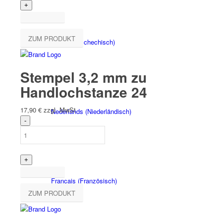
ZUM PRODUKT
Čeština
(
Tschechisch
)
Stempel 3,2 mm zu
Handlochstanze 24
17,90
€
zzgl. MwSt
Nederlands
(
Niederländisch
)
Français
(
Französisch
)
ZUM PRODUKT