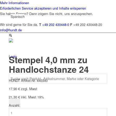
Mehr Informationen
Erforderlichen Service akzeptieren und Inhalte entsperren
Sie haben Fragen? Dann zögern Sie nicht, uns anzusprechen.
Spanisch
Wir sind gerne für Sie da.
T
+49 202 430448-0
F
+49 202 430448-20
info@hundt.de
Stempel 4,0 mm zu
Login
Handlochstanze 24
HUNDT Artikel-Nr. 440340
17,90
€
zzgl. Mwst
21,30
€
inkl. Mwst 19%
Anzahl:
Stempel
4,0