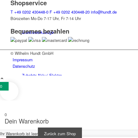
Shopservice
T
+49 0202 430448-0
F
+49 0202 430448-20
info@hundt.de
Bürozeiten Mo-Do 7-17 Uhr, Fr 7-14 Uhr
Bequemes bezahlen
Elektro­werk­zeuge
© Wilhelm Hundt GmbH
Impressum
Datenschutz
Zubehör Akku/ Elektro
0
0
Schweiß­werk­zeuge
Dein Warenkorb
Ihr Warenkorb ist leer
Zurück zum Shop