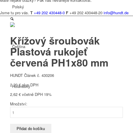
Máte nějaké otázky? Pak nás neváhejte kontaktovat.
Polský
Jsme tu pro vás.
T
+49 202 430448-0
F
+49 202 430448-20
info@hundt.de
Křížový šroubovák
Čeština
Plastová rukojeť
červená PH1x80 mm
HUNDT Článek č. 430206
2,20
€
plus DPH
Holandský
2,62
€
včetně DPH 19%
Množství:
Křížový
šroubovák
Plastová
Francouzština
rukojeť
Přidat do košíku