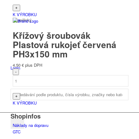
K VÝROBKU
Španělský
Křížový šroubovák
Plastová rukojeť červená
PH3x150 mm
4,50
€
plus DPH
Login
K VÝROBKU
Shopinfos
Náklady na dopravu
GTC