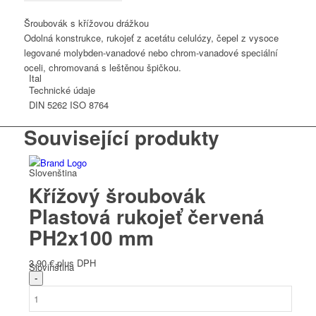
červená
PH1x80
Šroubovák s křížovou drážkou
mm
Odolná konstrukce, rukojeť z acetátu celulózy, čepel z vysoce
množství
legované molybden-vanadové nebo chrom-vanadové speciální
oceli, chromovaná s leštěnou špičkou.
Ital
Technické údaje
DIN
5262 ISO 8764
Související produkty
Slovenština
Křížový šroubovák
Plastová rukojeť červená
PH2x100 mm
3,90
€
plus DPH
Slovinština