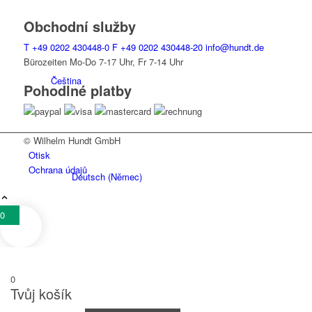
Obchodní služby
T
+49 0202 430448-0
F
+49 0202 430448-20
info@hundt.de
Bürozeiten Mo-Do 7-17 Uhr, Fr 7-14 Uhr
Čeština
Pohodlné platby
© Wilhelm Hundt GmbH
Otisk
Ochrana údajů
Deutsch
(
Němec
)
0
English
(
Angličtina
)
0
Tvůj košík