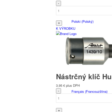
Polski
(
Polský
)
K VÝROBKU
Nederlands
(
Holandský
)
Nástrčný klíč Hu
3,95
€
plus DPH
Français
(
Francouzština
)