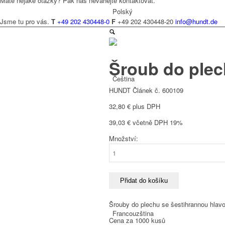
Máte nějaké otázky? Pak nás neváhejte kontaktovat.
Polský
Jsme tu pro vás.
T
+49 202 430448-0
F
+49 202 430448-20
info@hundt.de
Šroub do plec
Čeština
HUNDT Článek č. 600109
32,80
€
plus DPH
39,03
€
včetně DPH 19%
Množství:
Holandský
Šroub
do
plechu
DIN
Přidat do košíku
7976
4,8
Šrouby do plechu se šestihrannou hlav
x
Francouzština
Cena za 1000 kusů
13