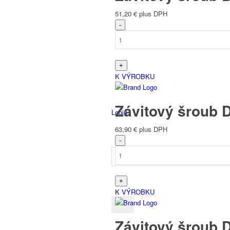
51,20
€
plus DPH
Španělský
K VÝROBKU
Závitový šroub 
Login
63,90
€
plus DPH
K VÝROBKU
Závitový šroub 