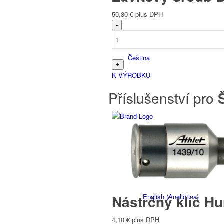
50,30
€
plus DPH
Čeština
K VÝROBKU
Příslušenství pro
Š
Deutsch
(
Němec
)
Nástrčný klíč Hu
English
(
Angličtina
)
4,10
€
plus DPH