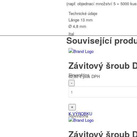
(např. objednací množství 5 = 5000 kus
mm
V2A
Technické údaje
množství
Länge
13 mm
Ø 4,8 mm
Ital
Související prod
Závitový šroub 
Slovenština
62,80
€
plus DPH
K VÝROBKU
Slovinština
Závitový šroub 