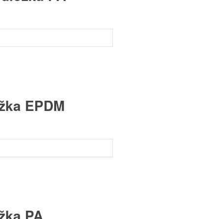
ložka EPDM
ožka PA