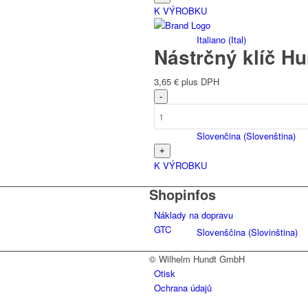
K VÝROBKU
Italiano
(
Ital
)
Nástrčný klíč H
3,65
€
plus DPH
Slovenčina
(
Slovenština
)
K VÝROBKU
Shopinfos
Náklady na dopravu
GTC
Slovenščina
(
Slovinština
)
© Wilhelm Hundt GmbH
Otisk
Ochrana údajů