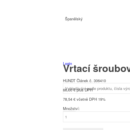
Španělský
Login
Vrtací šroubo
HUNDT Článek č. 306410
66,00
€
plus DPH
78,54
€
včetně DPH 19%
Množství:
Vrtací
šroubovák
Makita