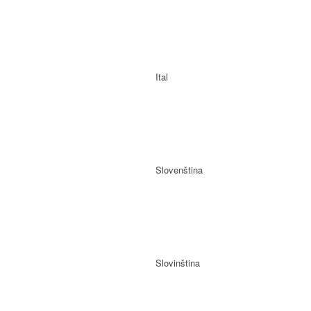
Ital
Slovenština
Slovinština