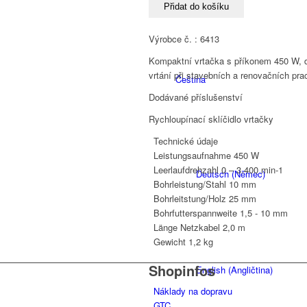
6413
Přidat do košíku
množství
Výrobce č. : 6413
Kompaktní vrtačka s příkonem 450 W, dv
vrtání při stavebních a renovačních pra
Čeština
Dodávané příslušenství
Rychloupínací sklíčidlo vrtačky
Technické údaje
Leistungsaufnahme
450 W
Leerlaufdrehzahl
0 – 3.400 min-1
Deutsch
(
Němec
)
Bohrleistung/Stahl
10 mm
Bohrleitstung/Holz
25 mm
Bohrfutterspannweite
1,5 - 10 mm
Länge Netzkabel
2,0 m
Gewicht
1,2 kg
Shopinfos
English
(
Angličtina
)
Náklady na dopravu
GTC