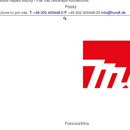
Máte nějaké otázky? Pak nás neváhejte kontaktovat.
Polský
Jsme tu pro vás.
T
+49 202 430448-0
F
+49 202 430448-20
info@hundt.de
Čeština
Holandský
Francouzština