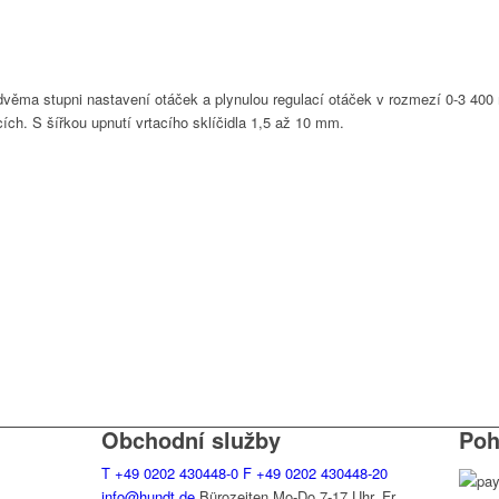
ěma stupni nastavení otáček a plynulou regulací otáček v rozmezí 0-3 400 m
cích. S šířkou upnutí vrtacího sklíčidla 1,5 až 10 mm.
Obchodní služby
Poh
T
+49 0202 430448-0
F
+49 0202 430448-20
info@hundt.de
Bürozeiten Mo-Do 7-17 Uhr, Fr